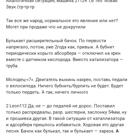
Аналогичная ситуация, машина 21124 1,6 16V. новая.
Звук (тр-тр-тр
Так все же народ, нормальное это явление или нет?
Могет при продаже что не докрутили
Булькает расширительный бачок. По первости
напрягало, потом, уже 2года как, привык. А бубнит
периодически корыто абсорбера — отключил на хрен
вместе с датчиком кислорода. Вместо катализатора —
труба.
Молодец-«7». Двигатель выкинь нахрен, поставь педали
о велосипеда. Ничего бубнить/бурлить не будет. Будет
только пердеть. А так, ничего личного
2 Leon112 Да, не — до педалей не дорос. Поставил
только распредвалы, разр. шестерни, заслонку 54мм, ну
и прошивка другая. В такой ситуации от каталлизатора
и адсорбера пришлось избавиться. Ходовая это другая
песня. Бачок как булькал, так и булькает — зараза.
А