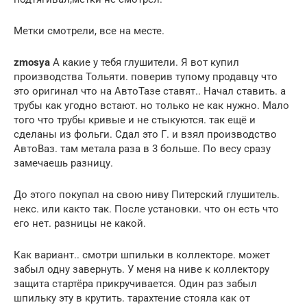
Метки смотрели, все на месте.
zmosya
А какие у тебя глушители. Я вот купил
производства Тольяти. поверив тупому продавцу что
это оригинал что на АвтоТазе ставят.. Начал ставить. а
трубы как угодно встают. но только не как нужно. Мало
того что трубы кривые и не стыкуются. так ещё и
сделаны из фольги. Сдал это Г. и взял производство
АвтоВаз. там метала раза в 3 больше. По весу сразу
замечаешь разницу.
До этого покупал на свою ниву Питерский глушитель.
некс. или както так. После установки. что он есть что
его нет. разницы не какой.
Как вариант.. смотри шпильки в коллекторе. может
забыл одну завернуть. У меня на ниве к коллектору
защита стартёра прикручивается. Один раз забыл
шпильку эту в крутить. тарахтение стояла как от