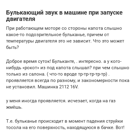
Булькающий звук в машине при запуске
двигателя
При работающем моторе со стороны капота слышно
какое-то подозрительное бульканье, причем от
температуры двигателя это не зависит. Что это может
быть?
Доброе время суток! Бульканте, . интересно. а у кого-
нибудь «рокот» из под капота слышал? при чем слышно
только из салона. ( что-то вроде тр-тр-тр-тр-тр) .
проявляется всегда по разному, и закономерности пока
не установил. Машинка 2112 16V.
у меня иногда проявляется. исчезает, когда на газ
жмёшь.
Т.е. бульканье происходит в момент падения струйки
тосола на его поверхность, находящуюся в бачке. Вот!