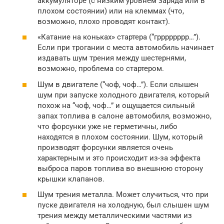
аккумуляторе (с низким уровнем заряда или в
плохом состоянии) или на клеммах (что,
возможно, плохо проводят контакт).
«Катание на коньках» стартера (“грррррррр…”).
Если при трогании с места автомобиль начинает
издавать шум трения между шестернями,
возможно, проблема со стартером.
Шум в двигателе (“чоф, чоф…”). Если слышен
шум при запуске холодного двигателя, который
похож на “чоф, чоф…” и ощущается сильный
запах топлива в салоне автомобиля, возможно,
что форсунки уже не герметичны, либо
находятся в плохом состоянии. Шум, который
производят форсунки является очень
характерным и это происходит из-за эффекта
выброса паров топлива во внешнюю сторону
крышки клапанов.
Шум трения металла. Может случиться, что при
пуске двигателя на холодную, был слышен шум
трения между металлическими частями из