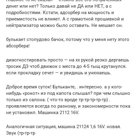
денег или нет? Только давай не ДА или НЕТ, а с
подробностями. Кстати, адсорбер на мощность и
приемистость не влияет. А с грамотной прошивкой и
нейтрализатор можно было оставить. Не мешает он.
булькает стопудово бачок, потому что у меня нету этого
абсорбера!
диаогностировать просто — на хх рукой резко дергаешь
тросик ДЗ чтоб движок с места до 4-5 тыщ крутанулся.
если прокладку сечет — и увидишь и унюхаешь.
Доброе время суток! Бульканте, . интересно. а у кого-
нибудь «рокот» из под капота слышал? при чем слышно
только из салона. ( что-то вроде тр-тр-тр-тр-тр) .
проявляется всегда по разному, и закономерности пока
не установил. Машинка 2112 16V.
Аналогичная ситуация, машина 21124 1,6 16V. новая.
Звук (тр-тр-тр