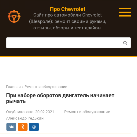
Перейти
Про Chevrolet
к
Сайт про автомобили Chevrolet
контенту
(Шевроле): ремонт своими руками,
отзывы, обзоры и тест-драйвы
Поиск:
Главная
»
Ремонт и обслуживание
При наборе оборотов двигатель начинает
рычать
Опубликовано:
20.02.2021
Ремонт и обслуживание
Александр Редькин