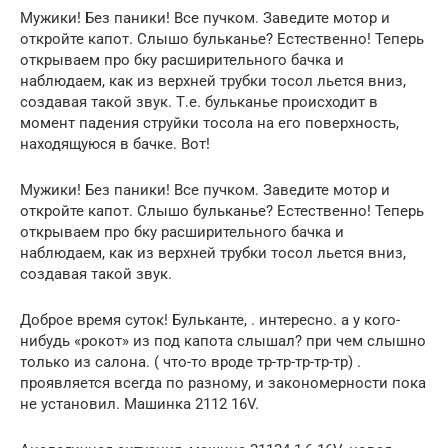
Мужики! Без паники! Все пучком. Заведите мотор и
откройте капот. Слышо бульканье? Естественно! Теперь
открываем про бку расширительного бачка и
наблюдаем, как из верхней трубки тосол льется вниз,
создавая такой звук. Т.е. бульканье происходит в
момент падения струйки тосола на его поверхность,
находящуюся в бачке. Вот!
Мужики! Без паники! Все пучком. Заведите мотор и
откройте капот. Слышо бульканье? Естественно! Теперь
открываем про бку расширительного бачка и
наблюдаем, как из верхней трубки тосол льется вниз,
создавая такой звук.
Доброе время суток! Бульканте, . интересно. а у кого-
нибудь «рокот» из под капота слышал? при чем слышно
только из салона. ( что-то вроде тр-тр-тр-тр-тр) .
проявляется всегда по разному, и закономерности пока
не установил. Машинка 2112 16V.