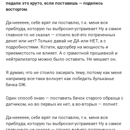
педали это круто, если поставишь — поделись
восторгом
.
Да-нееееее, себе врят ли поставлю, т.к. меня вся
приблуда, которую ты выбросил-устраивает Ну а самое
главное-то не сказал — стоило всё-это потраченных
денег или нет? Только давай не ДА или НЕТ, а с
подробностями. Кстати, адсорбер на мощность и
приемистость не влияет. А с грамотной прошивкой и
нейтрализатор можно было оставить. Не мешает он.
Я думаю, что не стоило засирать тему, потому как меня
например все-таки волнует как победить бульканье
бачка ОЖ.
Один способ знаю — поставить бачок старого образца с
датчиком, но во первых их нет, а во-вторых — лопнет.
Да-нееееее, себе врят ли поставлю, т.к. меня вся
приблуда, которую ты выбросил-устраивает Ну а самое
главное-то не сказал — стоило всё-это потраченных