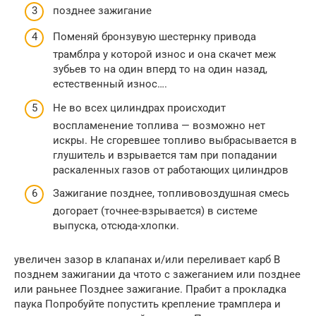
позднее зажигание
Поменяй бронзувую шестернку привода
трамблра у которой износ и она скачет меж
зубьев то на один вперд то на один назад,
естественный износ….
Не во всех цилиндрах происходит
воспламенение топлива — возможно нет
искры. Не сгоревшее топливо выбрасывается в
глушитель и взрывается там при попадании
раскаленных газов от работающих цилиндров
Зажигание позднее, топливовоздушная смесь
догорает (точнее-взрывается) в системе
выпуска, отсюда-хлопки.
увеличен зазор в клапанах и/или переливает карб В
позднем зажигании да чтото с зажеганием или позднее
или раньнее Позднее зажигание. Прабит а прокладка
паука Попробуйте попустить крепление трамплера и