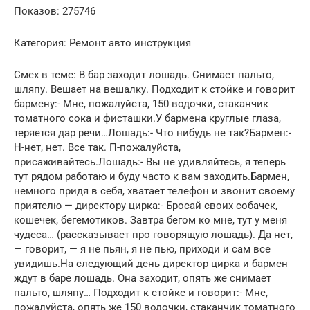
Показов: 275746
Категория: Ремонт авто инструкция
Смех в теме: В бар заходит лошадь. Снимает пальто,
шляпу. Вешает на вешалку. Подходит к стойке и говорит
бармену:- Мне, пожалуйста, 150 водочки, стаканчик
томатного сока и фисташки.У бармена круглые глаза,
теряется дар речи…Лошадь:- Что нибудь не так?Бармен:-
Н-нет, нет. Все так. П-пожалуйста,
присаживайтесь.Лошадь:- Вы не удивляйтесь, я теперь
тут рядом работаю и буду часто к вам заходить.Бармен,
немного придя в себя, хватает телефон и звонит своему
приятелю — директору цирка:- Бросай своих собачек,
кошечек, бегемотиков. Завтра бегом ко мне, тут у меня
чудеса… (рассказывает про говорящую лошадь). Да нет,
— говорит, — я не пьян, я не пью, приходи и сам все
увидишь.На следующий день директор цирка и бармен
ждут в баре лошадь. Она заходит, опять же снимает
пальто, шляпу… Подходит к стойке и говорит:- Мне,
пожалуйста, опять же 150 водочки, стаканчик томатного