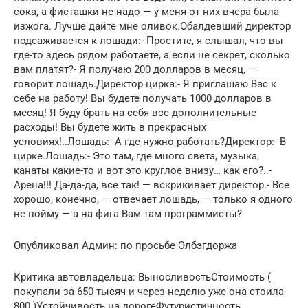
сока, а фисташки не надо — у меня от них вчера была
изжога. Лучше дайте мне оливок.Обалдевший директор
подсаживается к лошади:- Простите, я слышал, что вы
где-то здесь рядом работаете, а если не секрет, сколько
вам платят?- Я получаю 200 долларов в месяц, —
говорит лошадь.Директор цирка:- Я приглашаю Вас к
себе на работу! Вы будете получать 1000 долларов в
месяц! Я буду брать на себя все дополнительные
расходы! Вы будете жить в прекрасных
условиях!..Лошадь:- А где нужно работать?Директор:- В
цирке.Лошадь:- Это там, где много света, музыка,
канаты какие-то и вот это круглое внизу… как его?..-
Арена!!! Да-да-да, все так! — вскрикивает директор.- Все
хорошо, конечно, — отвечает лошадь, — только я одного
не пойму — а на фига Вам там программисты?
Опубликовал Админ: по просьбе Элбэгдоржа
Критика автовладельца: ВыносливостьСтоимость (
покупали за 650 тысяч и через неделю уже она стоила
800 )Устойчивость на дорогеФутуристичность