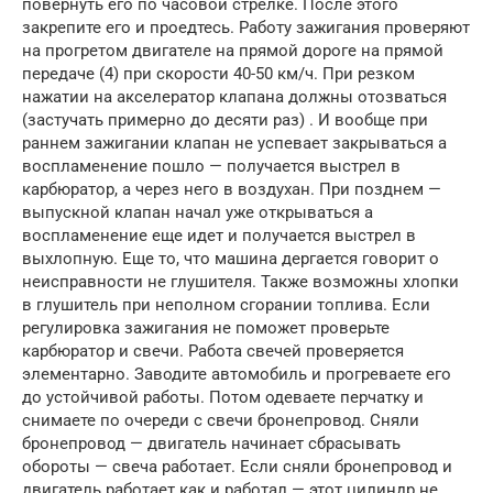
повернуть его по часовой стрелке. После этого
закрепите его и проедтесь. Работу зажигания проверяют
на прогретом двигателе на прямой дороге на прямой
передаче (4) при скорости 40-50 км/ч. При резком
нажатии на акселератор клапана должны отозваться
(застучать примерно до десяти раз) . И вообще при
раннем зажигании клапан не успевает закрываться а
воспламенение пошло — получается выстрел в
карбюратор, а через него в воздухан. При позднем —
выпускной клапан начал уже открываться а
воспламенение еще идет и получается выстрел в
выхлопную. Еще то, что машина дергается говорит о
неисправности не глушителя. Также возможны хлопки
в глушитель при неполном сгорании топлива. Если
регулировка зажигания не поможет проверьте
карбюратор и свечи. Работа свечей проверяется
элементарно. Заводите автомобиль и прогреваете его
до устойчивой работы. Потом одеваете перчатку и
снимаете по очереди с свечи бронепровод. Сняли
бронепровод — двигатель начинает сбрасывать
обороты — свеча работает. Если сняли бронепровод и
двигатель работает как и работал — этот цилиндр не