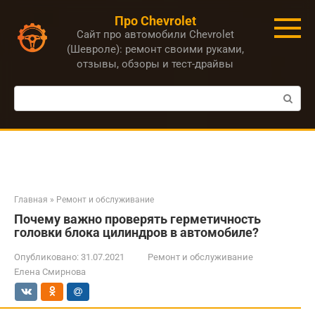
Перейти
Про Chevrolet
к
Сайт про автомобили Chevrolet
контенту
(Шевроле): ремонт своими руками,
отзывы, обзоры и тест-драйвы
Поиск:
Главная
»
Ремонт и обслуживание
Почему важно проверять герметичность
головки блока цилиндров в автомобиле?
Опубликовано:
31.07.2021
Ремонт и обслуживание
Елена Смирнова