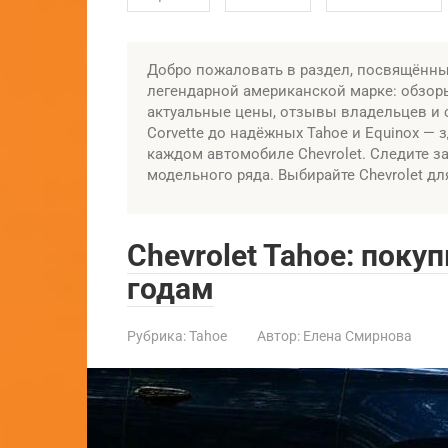
Добро пожаловать в раздел, посвящённый
легендарной американской марке: обзоры
актуальные цены, отзывы владельцев и 
Corvette до надёжных Tahoe и Equinox —
каждом автомобиле Chevrolet. Следите з
модельного ряда. Выбирайте Chevrolet дл
Chevrolet Tahoe: поку
годам
Рубрика:
Tahoe
Автор:
Елена Смирнова