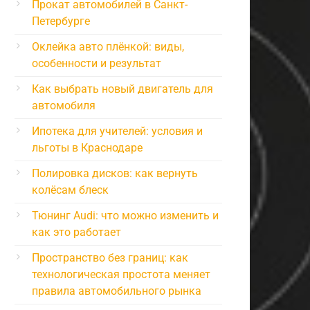
Прокат автомобилей в Санкт-
Петербурге
Оклейка авто плёнкой: виды,
особенности и результат
Как выбрать новый двигатель для
автомобиля
Ипотека для учителей: условия и
льготы в Краснодаре
Полировка дисков: как вернуть
колёсам блеск
Тюнинг Audi: что можно изменить и
как это работает
Пространство без границ: как
технологическая простота меняет
правила автомобильного рынка