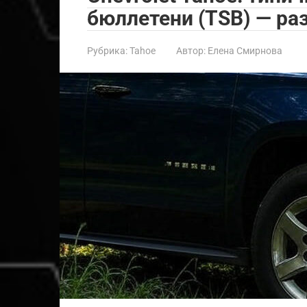
бюллетени (TSB) — ра
Рубрика:
Tahoe
Автор:
Елена Смирнова