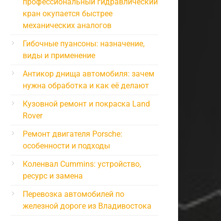
профессиональный гидравлический
кран окупается быстрее
механических аналогов
Гибочные пуансоны: назначение,
виды и применение
Антикор днища автомобиля: зачем
нужна обработка и как её делают
Кузовной ремонт и покраска Land
Rover
Ремонт двигателя Porsche:
особенности и подходы
Коленвал Cummins: устройство,
ресурс и замена
Перевозка автомобилей по
железной дороге из Владивостока