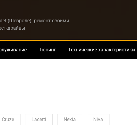
let (Шевроле): ремонт своими
тест-драйвы
бслуживание
Тюнинг
Технические характеристики
Cruze
Lacetti
Nexia
Niva