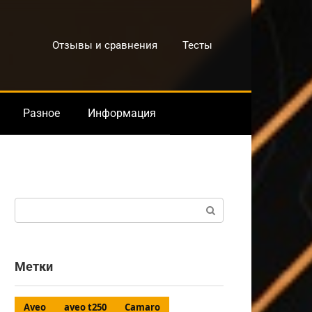
Отзывы и сравнения
Тесты
Разное
Информация
Поиск:
Метки
Aveo
aveo t250
Camaro