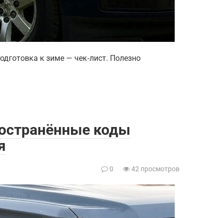
подготовка к зиме — чек‑лист. Полезно
пространённые коды
я
0
42 просмотров