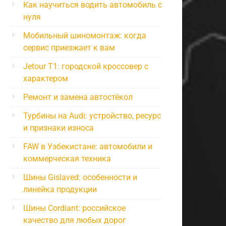
Как научиться водить автомобиль с
нуля
Мобильный шиномонтаж: когда
сервис приезжает к вам
Jetour T1: городской кроссовер с
характером
Ремонт и замена автостёкол
Турбины на Audi: устройство, ресурс
и признаки износа
FAW в Узбекистане: автомобили и
коммерческая техника
Шины Gislaved: особенности и
линейка продукции
Шины Cordiant: российское
качество для любых дорог