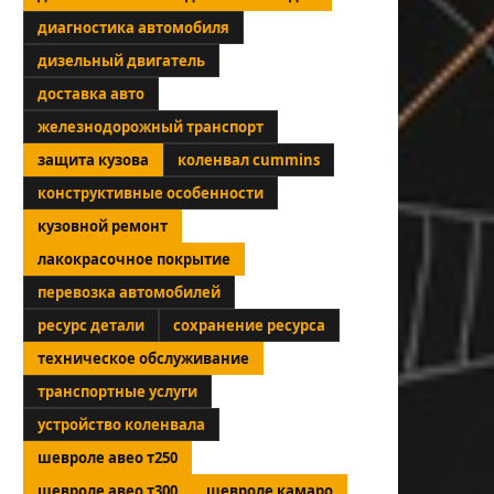
диагностика автомобиля
дизельный двигатель
доставка авто
железнодорожный транспорт
защита кузова
коленвал cummins
конструктивные особенности
кузовной ремонт
лакокрасочное покрытие
перевозка автомобилей
ресурс детали
сохранение ресурса
техническое обслуживание
транспортные услуги
устройство коленвала
шевроле авео т250
шевроле авео т300
шевроле камаро