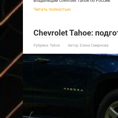
владельцам Chevrolet Tahoe по России.
Читать полностью
Chevrolet Tahoe: подг
Рубрика:
Tahoe
Автор:
Елена Смирнова