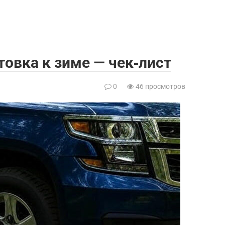
отовка к зиме — чек‑лист
0
46 просмотров