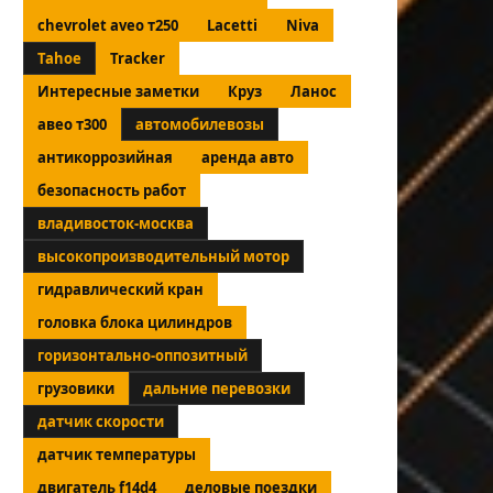
chevrolet aveo т250
Lacetti
Niva
Tahoe
Tracker
Интересные заметки
Круз
Ланос
авео т300
автомобилевозы
антикоррозийная
аренда авто
безопасность работ
владивосток-москва
высокопроизводительный мотор
гидравлический кран
головка блока цилиндров
горизонтально-оппозитный
грузовики
дальние перевозки
датчик скорости
датчик температуры
двигатель f14d4
деловые поездки