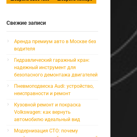
Свежие записи
Аренда премиум авто в Москве без
водителя
Гидравлический гаражный кран:
надежный инструмент для
безопасного демонтажа двигателей
Пневмоподвеска Audi: устройство,
неисправности и ремонт
Кузовной ремонт и покраска
Volkswagen: как вернуть
автомобилю идеальный вид
Модернизация СТО: почему