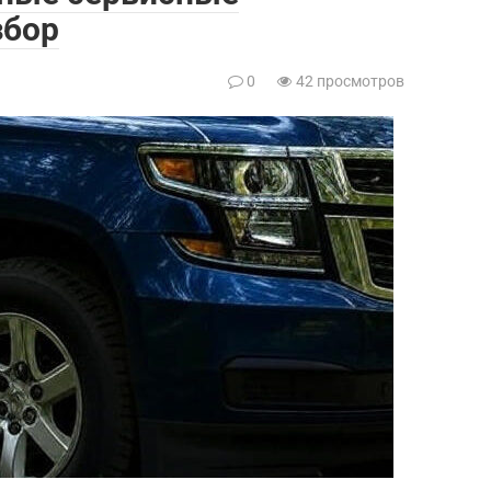
збор
0
42 просмотров