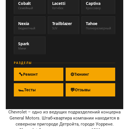
Cobalt
Lacetti
Captiva
Семейный
Хэтчбек
Кроссовер
Nexia
Trailblazer
Tahoe
Бюджетный
SUV
Полноразмерный
Spark
Мини
РАЗДЕЛЫ
🔧
⚙
Ремонт
Тюнинг
🏎
💬
Тесты
Отзывы
Chevrolet – одно из ведущих подразделений концерна
General Motors. Штаб-квартира компании находится в
северном пригороде Детройта, городе Уоррене.