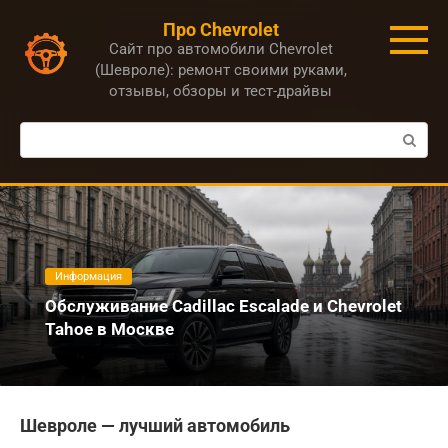
Перейти
Про Chevrolet
к
Сайт про автомобили Chevrolet
контенту
(Шевроле): ремонт своими руками,
отзывы, обзоры и тест-драйвы
Поиск:
Информация
Обслуживание Cadillac Escalade и Chevrolet
Tahoe в Москве
Шевроле — лучший автомобиль