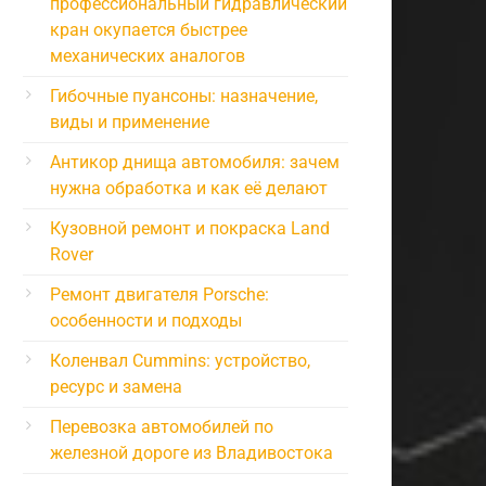
профессиональный гидравлический
кран окупается быстрее
механических аналогов
Гибочные пуансоны: назначение,
виды и применение
Антикор днища автомобиля: зачем
нужна обработка и как её делают
Кузовной ремонт и покраска Land
Rover
Ремонт двигателя Porsche:
особенности и подходы
Коленвал Cummins: устройство,
ресурс и замена
Перевозка автомобилей по
железной дороге из Владивостока