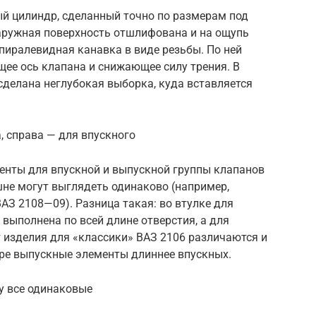
ый цилиндр, сделанный точно по размерам под
аружная поверхность отшлифована и на ощупь
спиралевидная канавка в виде резьбы. По ней
ее ось клапана и снижающее силу трения. В
сделана неглубокая выборка, куда вставляется
, справа — для впускного
нты для впускной и выпускной группы клапанов
шне могут выглядеть одинаково (например,
АЗ 2108—09). Разница такая: во втулке для
выполнена по всей длине отверстия, а для
т изделия для «классики» ВАЗ 2106 различаются и
ре выпускные элементы длиннее впускных.
у все одинаковые