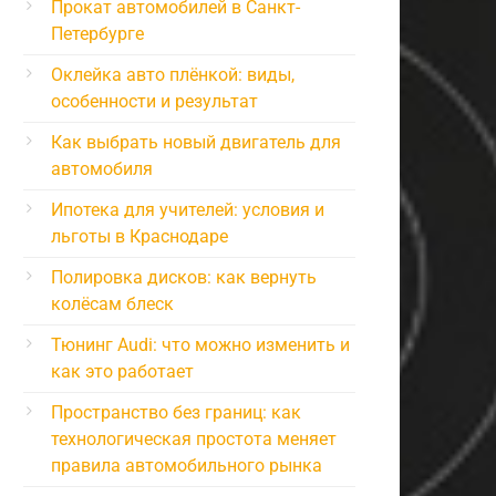
Прокат автомобилей в Санкт-
Петербурге
Оклейка авто плёнкой: виды,
особенности и результат
Как выбрать новый двигатель для
автомобиля
Ипотека для учителей: условия и
льготы в Краснодаре
Полировка дисков: как вернуть
колёсам блеск
Тюнинг Audi: что можно изменить и
как это работает
Пространство без границ: как
технологическая простота меняет
правила автомобильного рынка