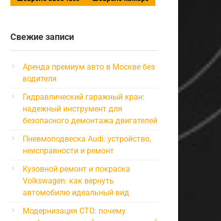
Свежие записи
Аренда премиум авто в Москве без
водителя
Гидравлический гаражный кран:
надежный инструмент для
безопасного демонтажа двигателей
Пневмоподвеска Audi: устройство,
неисправности и ремонт
Кузовной ремонт и покраска
Volkswagen: как вернуть
автомобилю идеальный вид
Модернизация СТО: почему