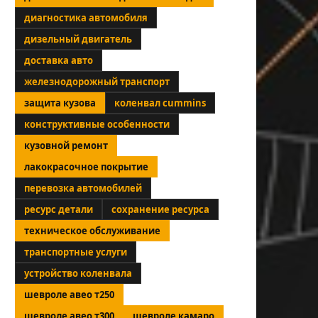
диагностика автомобиля
дизельный двигатель
доставка авто
железнодорожный транспорт
защита кузова
коленвал cummins
конструктивные особенности
кузовной ремонт
лакокрасочное покрытие
перевозка автомобилей
ресурс детали
сохранение ресурса
техническое обслуживание
транспортные услуги
устройство коленвала
шевроле авео т250
шевроле авео т300
шевроле камаро