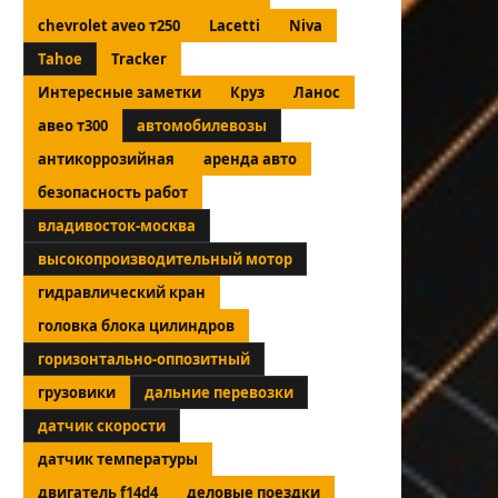
chevrolet aveo т250
Lacetti
Niva
Tahoe
Tracker
Интересные заметки
Круз
Ланос
авео т300
автомобилевозы
антикоррозийная
аренда авто
безопасность работ
владивосток-москва
высокопроизводительный мотор
гидравлический кран
головка блока цилиндров
горизонтально-оппозитный
грузовики
дальние перевозки
датчик скорости
датчик температуры
двигатель f14d4
деловые поездки