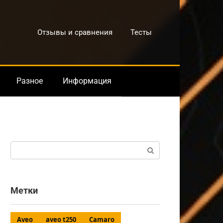
Отзывы и сравнения
Тесты
Разное
Информация
Поиск:
Метки
Aveo
aveo t250
Camaro