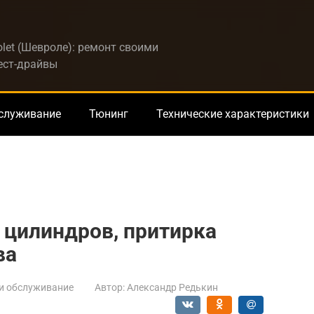
let (Шевроле): ремонт своими
тест-драйвы
бслуживание
Тюнинг
Технические характеристики
 цилиндров, притирка
ва
и обслуживание
Автор:
Александр Редькин