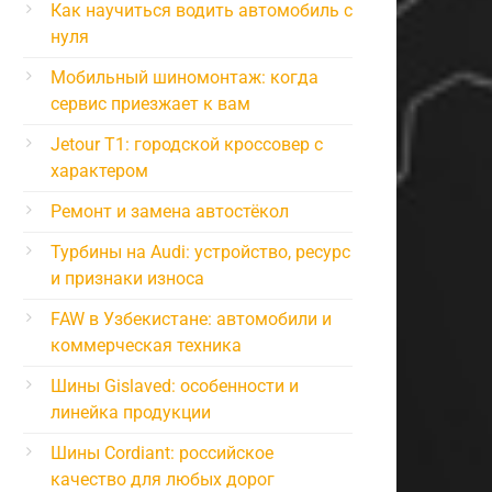
Как научиться водить автомобиль с
нуля
Мобильный шиномонтаж: когда
сервис приезжает к вам
Jetour T1: городской кроссовер с
характером
Ремонт и замена автостёкол
Турбины на Audi: устройство, ресурс
и признаки износа
FAW в Узбекистане: автомобили и
коммерческая техника
Шины Gislaved: особенности и
линейка продукции
Шины Cordiant: российское
качество для любых дорог