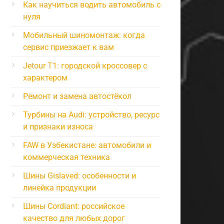
Как научиться водить автомобиль с
нуля
Мобильный шиномонтаж: когда
сервис приезжает к вам
Jetour T1: городской кроссовер с
характером
Ремонт и замена автостёкол
Турбины на Audi: устройство, ресурс
и признаки износа
FAW в Узбекистане: автомобили и
коммерческая техника
Шины Gislaved: особенности и
линейка продукции
Шины Cordiant: российское
качество для любых дорог