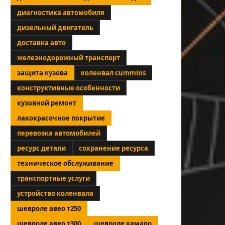
диагностика автомобиля
дизельный двигатель
доставка авто
железнодорожный транспорт
защита кузова
коленвал cummins
конструктивные особенности
кузовной ремонт
лакокрасочное покрытие
перевозка автомобилей
ресурс детали
сохранение ресурса
техническое обслуживание
транспортные услуги
устройство коленвала
шевроле авео т250
шевроле авео т300
шевроле камаро