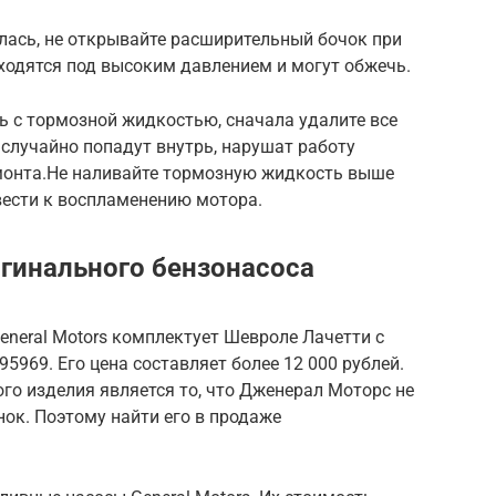
ась, не открывайте расширительный бочок при
ходятся под высоким давлением и могут обжечь.
ь с тормозной жидкостью, сначала удалите все
 случайно попадут внутрь, нарушат работу
емонта.Не наливайте тормозную жидкость выше
вести к воспламенению мотора.
игинального бензонасоса
neral Motors комплектует Шевроле Лачетти с
5969. Его цена составляет более 12 000 рублей.
о изделия является то, что Дженерал Моторс не
нок. Поэтому найти его в продаже