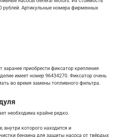
ивные насосы General Motors. Их стоимость
00 рублей. Артикульные номера фирменных
 заранее приобрести фиксатор крепления
делие имеет номер 96434270. Фиксатор очень
омать во время замены топливного фильтра.
дуля
ает необходима крайне редко.
, внутри которого находится и
очистки бензина для защиты насоса от твёрдых