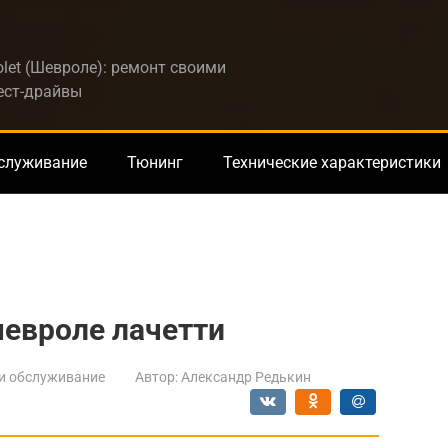
let (Шевроле): ремонт своими
тест-драйвы
бслуживание
Тюнинг
Технические характеристики
шевроле лачетти
и обслуживание
Автор:
Александр Редькин