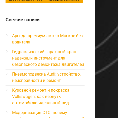
Свежие записи
Аренда премиум авто в Москве без
водителя
Гидравлический гаражный кран:
надежный инструмент для
безопасного демонтажа двигателей
Пневмоподвеска Audi: устройство,
неисправности и ремонт
Кузовной ремонт и покраска
Volkswagen: как вернуть
автомобилю идеальный вид
Модернизация СТО: почему