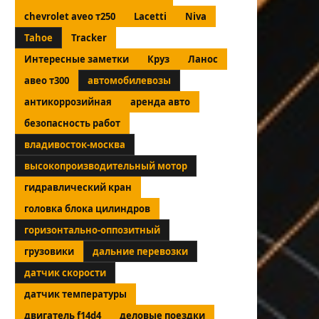
chevrolet aveo т250
Lacetti
Niva
Tahoe
Tracker
Интересные заметки
Круз
Ланос
авео т300
автомобилевозы
антикоррозийная
аренда авто
безопасность работ
владивосток-москва
высокопроизводительный мотор
гидравлический кран
головка блока цилиндров
горизонтально-оппозитный
грузовики
дальние перевозки
датчик скорости
датчик температуры
двигатель f14d4
деловые поездки