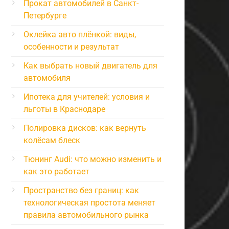
Прокат автомобилей в Санкт-
Петербурге
Оклейка авто плёнкой: виды,
особенности и результат
Как выбрать новый двигатель для
автомобиля
Ипотека для учителей: условия и
льготы в Краснодаре
Полировка дисков: как вернуть
колёсам блеск
Тюнинг Audi: что можно изменить и
как это работает
Пространство без границ: как
технологическая простота меняет
правила автомобильного рынка