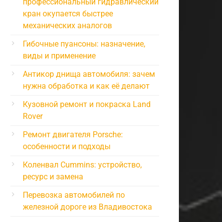
профессиональный гидравлический
кран окупается быстрее
механических аналогов
Гибочные пуансоны: назначение,
виды и применение
Антикор днища автомобиля: зачем
нужна обработка и как её делают
Кузовной ремонт и покраска Land
Rover
Ремонт двигателя Porsche:
особенности и подходы
Коленвал Cummins: устройство,
ресурс и замена
Перевозка автомобилей по
железной дороге из Владивостока