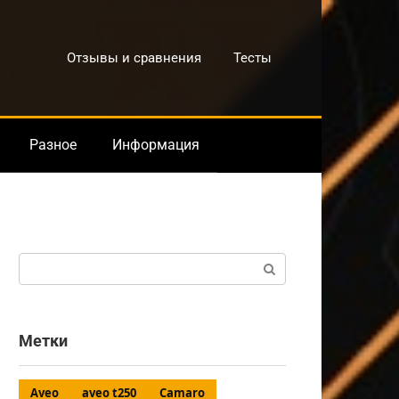
Отзывы и сравнения
Тесты
Разное
Информация
Поиск:
Метки
Aveo
aveo t250
Camaro