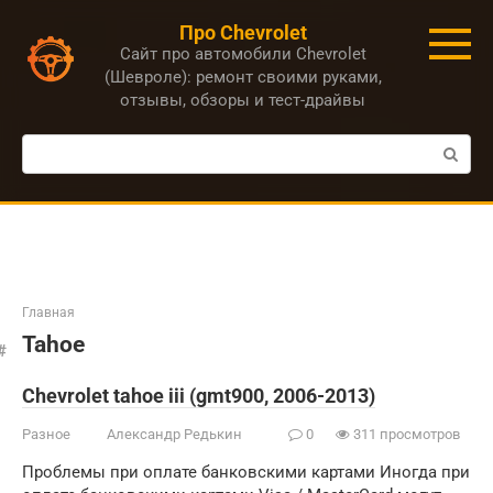
Перейти
Про Chevrolet
к
Сайт про автомобили Chevrolet
контенту
(Шевроле): ремонт своими руками,
отзывы, обзоры и тест-драйвы
Поиск:
Главная
Tahoe
Chevrolet tahoe iii (gmt900, 2006-2013)
Разное
Александр Редькин
0
311 просмотров
Проблемы при оплате банковскими картами Иногда при