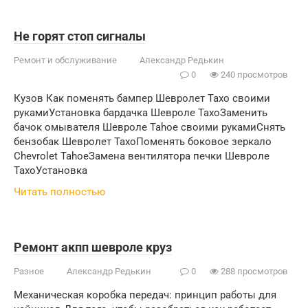
Не горят стоп сигналы
Ремонт и обслуживание
Александр Редькин
0
240 просмотров
Кузов Как поменять бампер Шевролет Тахо своими
рукамиУстановка бардачка Шевроле ТахоЗаменить
бачок омывателя Шевроле Tahoe своими рукамиСнять
бензобак Шевролет ТахоПоменять боковое зеркало
Chevrolet TahoeЗамена вентилятора печки Шевроле
ТахоУстановка
Читать полностью
Ремонт акпп шевроле круз
Разное
Александр Редькин
0
288 просмотров
Механическая коробка передач: принцип работы для