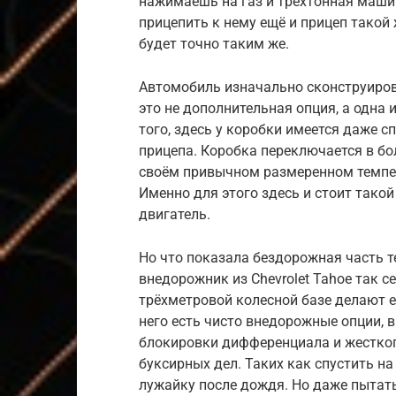
нажимаешь на газ и трехтонная машин
прицепить к нему ещё и прицеп такой 
будет точно таким же.
Автомобиль изначально сконструиров
это не дополнительная опция, а одна 
того, здесь у коробки имеется даже 
прицепа. Коробка переключается в б
своём привычном размеренном темпе. 
Именно для этого здесь и стоит тако
двигатель.
Но что показала бездорожная часть 
внедорожник из Chevrolet Tahoe так с
трёхметровой колесной базе делают 
него есть чисто внедорожные опции, 
блокировки дифференциала и жестког
буксирных дел. Таких как спустить на
лужайку после дождя. Но даже пытать