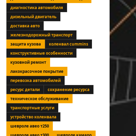
диагностика автомобиля
дизельный двигатель
доставка авто
железнодорожный транспорт
защита кузова
коленвал cummins
конструктивные особенности
кузовной ремонт
лакокрасочное покрытие
перевозка автомобилей
ресурс детали
сохранение ресурса
техническое обслуживание
транспортные услуги
устройство коленвала
шевроле авео т250
шевроле авео т300
шевроле камаро