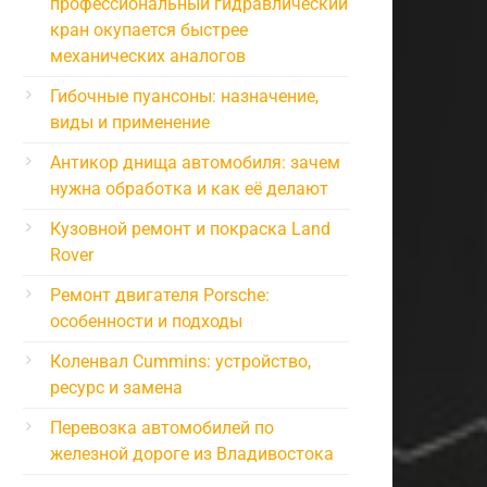
профессиональный гидравлический
кран окупается быстрее
механических аналогов
Гибочные пуансоны: назначение,
виды и применение
Антикор днища автомобиля: зачем
нужна обработка и как её делают
Кузовной ремонт и покраска Land
Rover
Ремонт двигателя Porsche:
особенности и подходы
Коленвал Cummins: устройство,
ресурс и замена
Перевозка автомобилей по
железной дороге из Владивостока