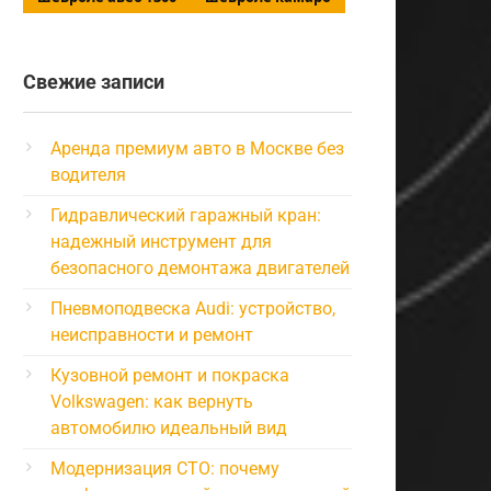
Свежие записи
Аренда премиум авто в Москве без
водителя
Гидравлический гаражный кран:
надежный инструмент для
безопасного демонтажа двигателей
Пневмоподвеска Audi: устройство,
неисправности и ремонт
Кузовной ремонт и покраска
Volkswagen: как вернуть
автомобилю идеальный вид
Модернизация СТО: почему