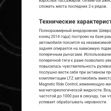
взрослых пассажиров. Объём багажног
сложить места последних 2-х рядов.
Технические характерис
Полноразмерный внедорожник Шевроле
конец 2014 года) построен на базе ра
автомобиля покоится на независимой
задняя опирается на зависимую подв
поперечным рычагами. Использование
поперечной тяги к раме позволило уве
повысилась чувствительность рулевог
послушно вести себя при активном п
комплектации LTZ автомобиль вместо
Magnetic Ride Control, изменяющую ж
магнитореологической жидкости. Воз
частотой до 1000 раз в секунду, так 
успевает обрабатывать неровности.