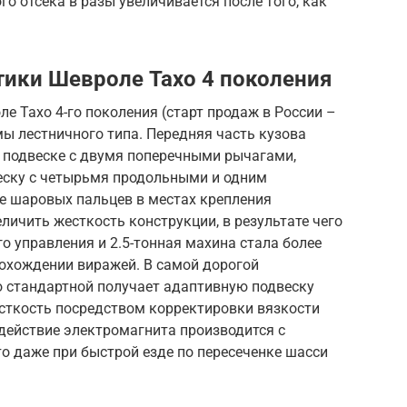
о отсека в разы увеличивается после того, как
тики Шевроле Тахо 4 поколения
 Тахо 4-го поколения (старт продаж в России –
мы лестничного типа. Передняя часть кузова
 подвеске с двумя поперечными рычагами,
еску с четырьмя продольными и одним
 шаровых пальцев в местах крепления
личить жесткость конструкции, в результате чего
о управления и 2.5-тонная махина стала более
рохождении виражей. В самой дорогой
 стандартной получает адаптивную подвеску
есткость посредством корректировки вязкости
действие электромагнита производится с
что даже при быстрой езде по пересеченке шасси