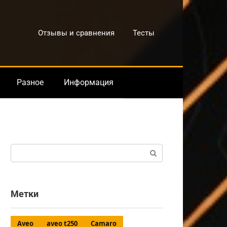
Отзывы и сравнения
Тесты
Разное
Информация
Поиск:
Метки
Aveo
aveo t250
Camaro