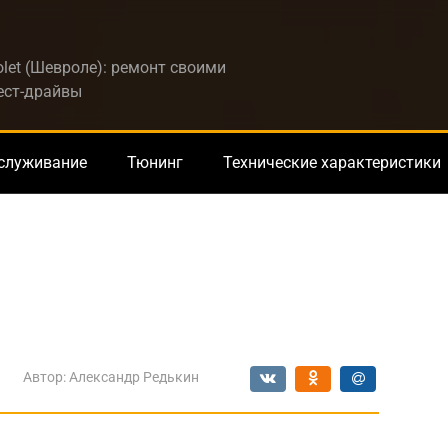
let (Шевроле): ремонт своими
тест-драйвы
бслуживание
Тюнинг
Технические характеристики
Автор:
Александр Редькин