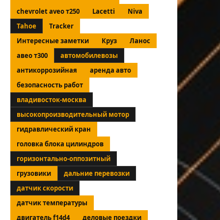
chevrolet aveo т250
Lacetti
Niva
Tahoe
Tracker
Интересные заметки
Круз
Ланос
авео т300
автомобилевозы
антикоррозийная
аренда авто
безопасность работ
владивосток-москва
высокопроизводительный мотор
гидравлический кран
головка блока цилиндров
горизонтально-оппозитный
грузовики
дальние перевозки
датчик скорости
датчик температуры
двигатель f14d4
деловые поездки