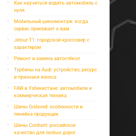
Как научиться водить автомобиль с
нуля
Мобильный шиномонтаж: когда
сервис приезжает к вам
Jetour T1: городской кроссовер с
характером
Ремонт и замена автостёкол
Турбины на Audi: устройство, ресурс
и признаки износа
FAW в Узбекистане: автомобили и
коммерческая техника
Шины Gislaved: особенности и
линейка продукции
Шины Cordiant: российское
качество для любых дорог