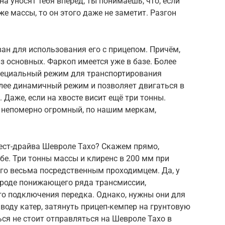
а уносят тебя вперёд, ты понимаешь, что, если
же массы, то он этого даже не заметит. Разгон
ан для использования его с прицепом. Причём,
из основных. Фаркоп имеется уже в базе. Более
специальный режим для транспортирования
олее динамичный режим и позволяет двигаться в
Даже, если на хвосте висит ещё три тонны.
й непомерно огромный, по нашим меркам,
тест-драйва Шевроле Тахо? Скажем прямо,
ебе. Три тонны массы и клиренс в 200 мм при
его весьма посредственным проходимцем. Да, у
вроде понижающего ряда трансмиссии,
о подключения передка. Однако, нужны они для
 воду катер, затянуть прицеп-кемпер на грунтовую
ся не стоит отправляться на Шевроле Тахо в