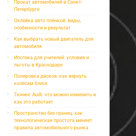
Прокат автомобилей в Санкт-
Петербурге
Оклейка авто плёнкой: виды,
особенности и результат
Как выбрать новый двигатель для
автомобиля
Ипотека для учителей: условия и
льготы в Краснодаре
Полировка дисков: как вернуть
колёсам блеск
Тюнинг Audi: что можно изменить и
как это работает
Пространство без границ: как
технологическая простота меняет
правила автомобильного рынка