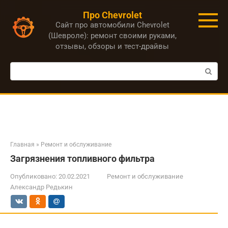
Перейти
Про Chevrolet
к
Сайт про автомобили Chevrolet
контенту
(Шевроле): ремонт своими руками,
отзывы, обзоры и тест-драйвы
Поиск:
Главная
»
Ремонт и обслуживание
Загрязнения топливного фильтра
Опубликовано:
20.02.2021
Ремонт и обслуживание
Александр Редькин