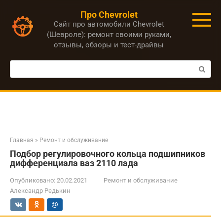
Перейти
Про Chevrolet
к
Сайт про автомобили Chevrolet
контенту
(Шевроле): ремонт своими руками,
отзывы, обзоры и тест-драйвы
Поиск:
Главная
»
Ремонт и обслуживание
Подбор регулировочного кольца подшипников
дифференциала ваз 2110 лада
Опубликовано:
20.02.2021
Ремонт и обслуживание
Александр Редькин