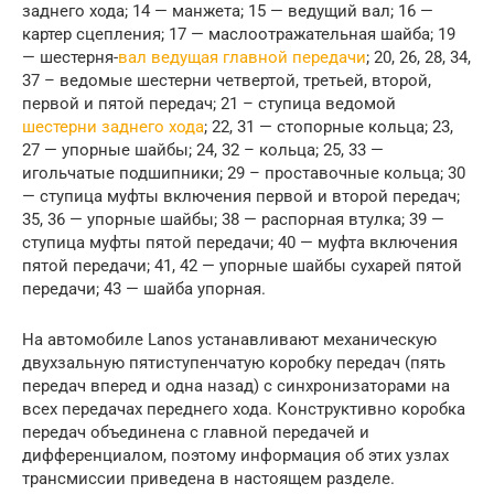
заднего хода; 14 — манжета; 15 — ведущий вал; 16 —
картер сцепления; 17 — маслоотражательная шайба; 19
— шестерня-
вал ведущая главной передачи
; 20, 26, 28, 34,
37 – ведомые шестерни четвертой, третьей, второй,
первой и пятой передач; 21 – ступица ведомой
шестерни заднего хода
; 22, 31 — стопорные кольца; 23,
27 — упорные шайбы; 24, 32 – кольца; 25, 33 —
игольчатые подшипники; 29 – проставочные кольца; 30
— ступица муфты включения первой и второй передач;
35, 36 — упорные шайбы; 38 — распорная втулка; 39 —
ступица муфты пятой передачи; 40 — муфта включения
пятой передачи; 41, 42 — упорные шайбы сухарей пятой
передачи; 43 — шайба упорная.
На автомобиле Lanos устанавливают механическую
двухзальную пятиступенчатую коробку передач (пять
передач вперед и одна назад) с синхронизаторами на
всех передачах переднего хода. Конструктивно коробка
передач объединена с главной передачей и
дифференциалом, поэтому информация об этих узлах
трансмиссии приведена в настоящем разделе.