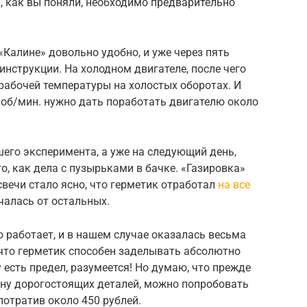
, как вы поняли, необходимо предварительно
 «Калине» довольно удобно, и уже через пять
инструкции. На холодном двигателе, после чего
 рабочей температуры на холостых оборотах. И
0 об/мин. нужно дать поработать двигателю около
его эксперимента, а уже на следующий день,
го, как дела с пузырьками в бачке. «Газировка»
свечи стало ясно, что герметик отработал
на все
чалась от остальных.
о работает, и в нашем случае оказалась весьма
 что герметик способен заделывать абсолютно
есть предел, разумеется! Но думаю, что прежде
ену дорогостоящих деталей, можно попробовать
потратив около 450 рублей.