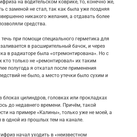
ифриза на водительском коврике, то, конечно же,
ь с заменой не стал, так как была уже поздняя
совершенно никакого желания, а отдавать более
 позволяли средства.
 течь при помощи специального герметика для
заливается в расширительный бачок, и через
ка в радиаторе была «отремонтирована». Но с
ж кто только не «ремонтировал» их таким
лее полугода я откатал после применения
едствий не было, а место утечки было сухим и
в блоках цилиндров, головках или прокладках
ось до недавнего времени. Причём, такой
сти на примере «Калины», только уже не моей, а
 в одной из прошлых тем на канале.
нтифриз начал уходить в «неизвестном