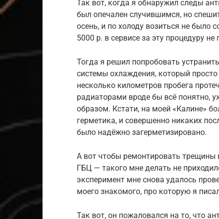
Так вот, когда я обнаружил следы ант
был опечален случившимся, но спешит
осень, и по холоду возиться не было 
5000 р. в сервисе за эту процедуру не
Тогда я решил попробовать устранить
системы охлаждения, который просто 
несколько километров пробега протеч
радиаторами вроде бы всё понятно, у
образом. Кстати, на моей «Калине» бо
герметика, и совершенно никаких посл
было надёжно загерметизировано.
А вот чтобы ремонтировать трещины 
ГБЦ — такого мне делать не приходил
эксперимент мне снова удалось прове
моего знакомого, про которую я писал
Так вот, он пожаловался на то, что а