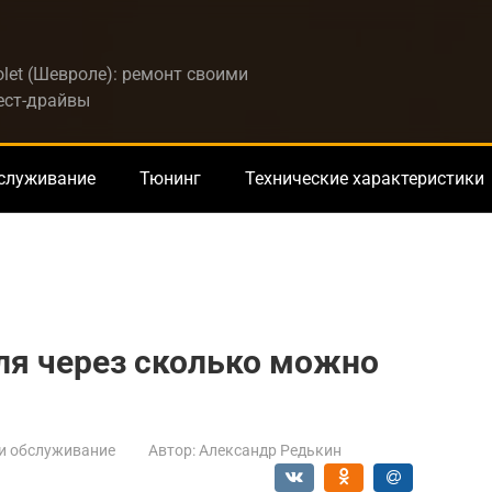
let (Шевроле): ремонт своими
тест-драйвы
бслуживание
Тюнинг
Технические характеристики
ля через сколько можно
и обслуживание
Автор:
Александр Редькин