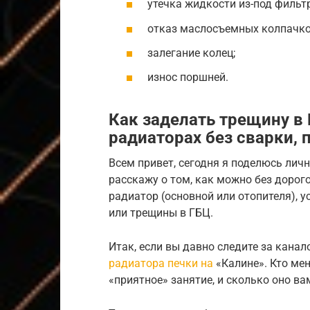
утечка жидкости из-под фильтр
отказ маслосъемных колпачко
залегание колец;
износ поршней.
Как заделать трещину в
радиаторах без сварки, 
Всем привет, сегодня я поделюсь лич
расскажу о том, как можно без доро
радиатор (основной или отопителя), 
или трещины в ГБЦ.
Итак, если вы давно следите за кана
радиатора печки на
«Калине». Кто мен
«приятное» занятие, и сколько оно в