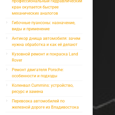
профессиональный гидравлический
кран окупается быстрее
механических аналогов
Гибочные пуансоны: назначение,
виды и применение
Антикор днища автомобиля: зачем
нужна обработка и как её делают
Кузовной ремонт и покраска Land
Rover
Ремонт двигателя Porsche:
особенности и подходы
Коленвал Cummins: устройство,
ресурс и замена
Перевозка автомобилей по
железной дороге из Владивостока