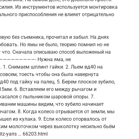
силия. Из инструментов используется монтировка
ального приспособления не влияет отрицательно
вую без съемника, прочитал и забыл. На днях
бовать. Но ямы не было, теорию помнил но не
т что. Сначала описываю способ выложеный на
———————- Нужна яма, не
 1. Снимаем шплинт гайки. 2. Льем вд40 на
е совсем, тоесть чтобы она была навернута
д40 под гайку на палец. 5. Берем плоское зубило,
15мм. 6. Вставляем его между рычагом и
касался с пыльником шаровой опоры. 7.
вании машины видим, что зубило начинает
агом. 8. Когда колесо отрывается от земли, мы
шел из кулака. 9. Если колесо оторвалось от
ьким молоточком через выколотку несильно бьём
itz-yaris … 66203.html