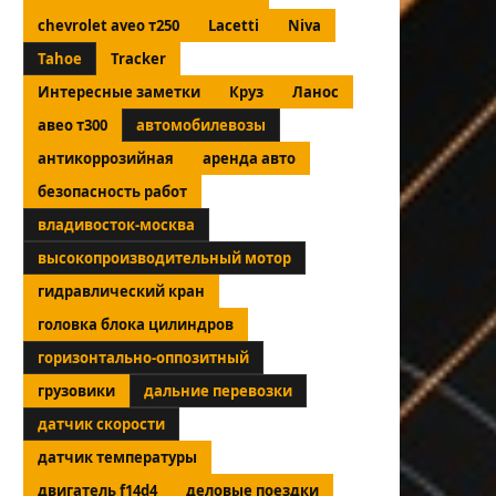
chevrolet aveo т250
Lacetti
Niva
Tahoe
Tracker
Интересные заметки
Круз
Ланос
авео т300
автомобилевозы
антикоррозийная
аренда авто
безопасность работ
владивосток-москва
высокопроизводительный мотор
гидравлический кран
головка блока цилиндров
горизонтально-оппозитный
грузовики
дальние перевозки
датчик скорости
датчик температуры
двигатель f14d4
деловые поездки