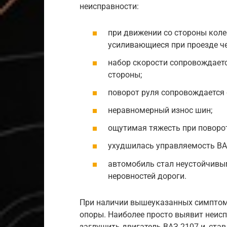
неисправности:
при движении со стороны коле
усиливающиеся при проезде ч
набор скорости сопровождает
стороны;
поворот руля сопровождается 
неравномерный износ шин;
ощутимая тяжесть при поворот
ухудшилась управляемость ВА
автомобиль стал неустойчивым
неровностей дороги.
При наличии вышеуказанных симптом
опоры. Наиболее просто выявит неисп
заглушить двигатель ВАЗ 2107 и, ста