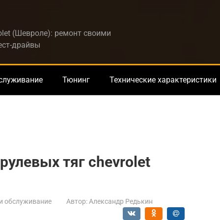
let (Шевроле): ремонт своими
тест-драйвы
бслуживание
Тюнинг
Технические характеристики
рулевых тяг chevrolet
и обслуживание
Автор:
Александр Редькин