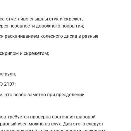
са отчетливо слышны стук и скрежет,
ерез неровности дорожного покрытия;
ся раскачиванием колесного диска в разные
скрипом и скрежетом;
е руля;
З 2107;
, что особо заметно при преодолении
ов требуется проверка состояния шаровой
равный узел можно на слух. Для этого следует
в с помощником с двух сторон капота, раскачать