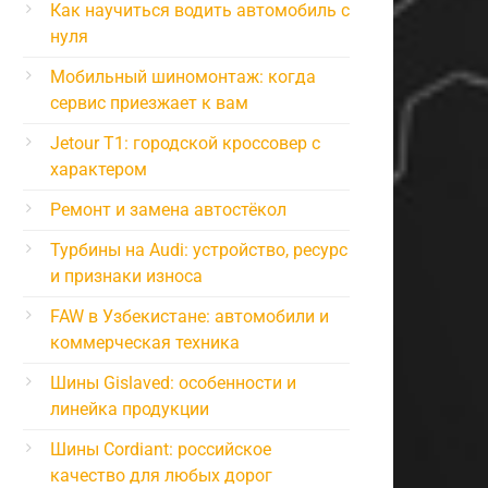
Как научиться водить автомобиль с
нуля
Мобильный шиномонтаж: когда
сервис приезжает к вам
Jetour T1: городской кроссовер с
характером
Ремонт и замена автостёкол
Турбины на Audi: устройство, ресурс
и признаки износа
FAW в Узбекистане: автомобили и
коммерческая техника
Шины Gislaved: особенности и
линейка продукции
Шины Cordiant: российское
качество для любых дорог