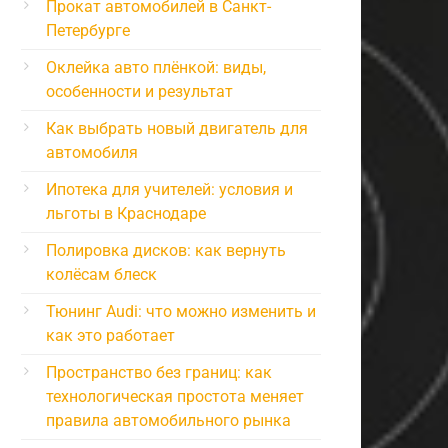
Прокат автомобилей в Санкт-
Петербурге
Оклейка авто плёнкой: виды,
особенности и результат
Как выбрать новый двигатель для
автомобиля
Ипотека для учителей: условия и
льготы в Краснодаре
Полировка дисков: как вернуть
колёсам блеск
Тюнинг Audi: что можно изменить и
как это работает
Пространство без границ: как
технологическая простота меняет
правила автомобильного рынка