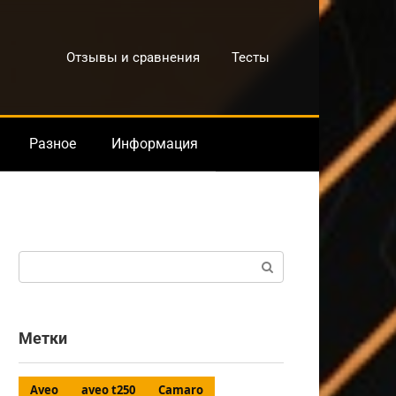
Отзывы и сравнения
Тесты
Разное
Информация
Поиск:
Метки
Aveo
aveo t250
Camaro