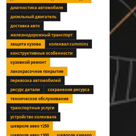
диагностика автомобиля
дизельный двигатель
доставка авто
железнодорожный транспорт
защита кузова
коленвал cummins
конструктивные особенности
кузовной ремонт
лакокрасочное покрытие
перевозка автомобилей
ресурс детали
сохранение ресурса
техническое обслуживание
транспортные услуги
устройство коленвала
шевроле авео т250
шевроле авео т300
шевроле камаро