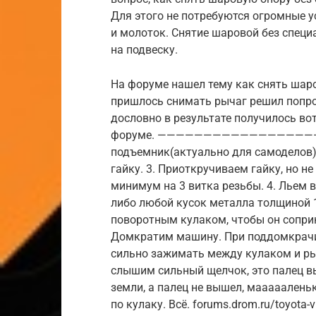
Для этого не потребуются огромные у
и молоток. Снятие шаровой без специ
на подвеску.
На форуме нашел тему как снять шаро
пришлось снимать рычаг решил попро
дословно в результате получилось во
форуме. ———————————————————
подъемник(актуально для самоделов).
гайку. 3. Приоткручиваем гайку, но н
минимум на 3 витка резьбы. 4. Льем в
либо любой кусок металла толщиной 
поворотным кулаком, чтобы он сопри
Домкратим машину. При поддомкрачи
сильно зажимать между кулаком и рыч
слышим сильный щелчок, это палец вы
земли, а палец не вышел, мааааален
по кулаку. Всё. forums.drom.ru/toyota-v