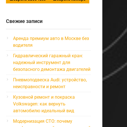
Свежие записи
Аренда премиум авто в Москве без
водителя
Гидравлический гаражный кран:
надежный инструмент для
безопасного демонтажа двигателей
Пневмоподвеска Audi: устройство,
неисправности и ремонт
Кузовной ремонт и покраска
Volkswagen: как вернуть
автомобилю идеальный вид
Модернизация СТО: почему