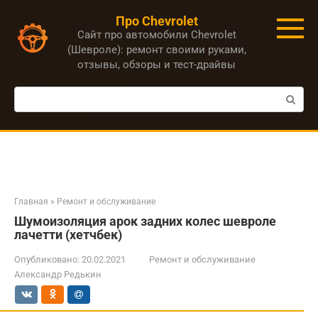
Перейти
Про Chevrolet
к
Сайт про автомобили Chevrolet
контенту
(Шевроле): ремонт своими руками,
отзывы, обзоры и тест-драйвы
Поиск:
Главная
»
Ремонт и обслуживание
Шумоизоляция арок задних колес шевроле
лачетти (хетчбек)
Опубликовано:
20.02.2021
Ремонт и обслуживание
Александр Редькин