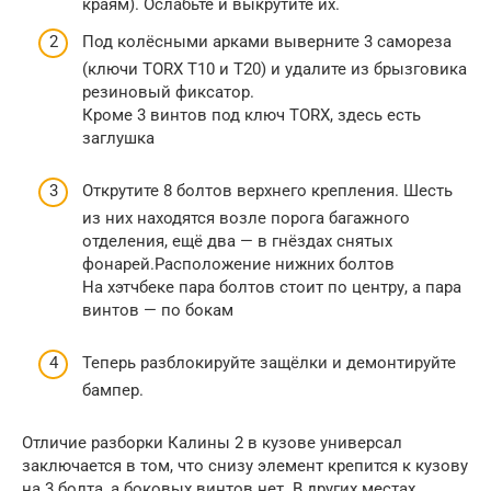
краям). Ослабьте и выкрутите их.
Под колёсными арками выверните 3 самореза
(ключи TORX T10 и T20) и удалите из брызговика
резиновый фиксатор.
Кроме 3 винтов под ключ TORX, здесь есть
заглушка
Открутите 8 болтов верхнего крепления. Шесть
из них находятся возле порога багажного
отделения, ещё два — в гнёздах снятых
фонарей.Расположение нижних болтов
На хэтчбеке пара болтов стоит по центру, а пара
винтов — по бокам
Теперь разблокируйте защёлки и демонтируйте
бампер.
Отличие разборки Калины 2 в кузове универсал
заключается в том, что снизу элемент крепится к кузову
на 3 болта, а боковых винтов нет. В других местах