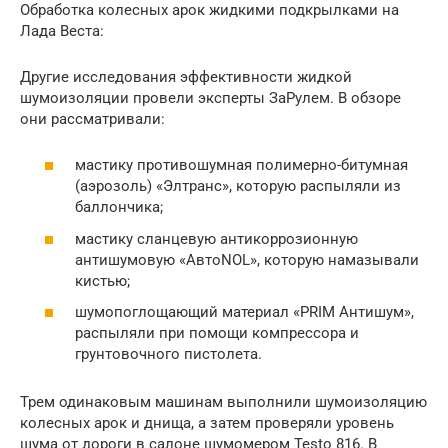
Обработка колесных арок жидкими подкрылками на
Лада Веста:
Другие исследования эффективности жидкой
шумоизоляции провели эксперты ЗаРулем. В обзоре
они рассматривали:
мастику противошумная полимерно-битумная
(аэрозоль) «Элтранс», которую распыляли из
баллончика;
мастику сланцевую антикоррозионную
антишумовую «АвтоNOL», которую намазывали
кистью;
шумопоглощающий материал «PRIM Антишум»,
распыляли при помощи компрессора и
грунтовочного пистолета.
Трем одинаковым машинам выполнили шумоизоляцию
колесных арок и днища, а затем проверяли уровень
шума от дороги в салоне шумомером Testo 816. В