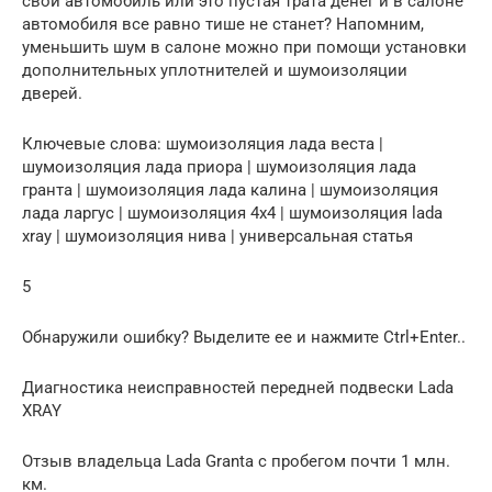
свой автомобиль или это пустая трата денег и в салоне
автомобиля все равно тише не станет? Напомним,
уменьшить шум в салоне можно при помощи установки
дополнительных уплотнителей и шумоизоляции
дверей.
Ключевые слова: шумоизоляция лада веста |
шумоизоляция лада приора | шумоизоляция лада
гранта | шумоизоляция лада калина | шумоизоляция
лада ларгус | шумоизоляция 4х4 | шумоизоляция lada
xray | шумоизоляция нива | универсальная статья
5
Обнаружили ошибку? Выделите ее и нажмите Ctrl+Enter..
Диагностика неисправностей передней подвески Lada
XRAY
Отзыв владельца Lada Granta с пробегом почти 1 млн.
км.