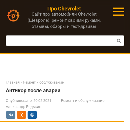
Перейти
Про Chevrolet
к
Сайт про автомобили Chevrolet
контенту
(Шевроле): ремонт своими руками,
отзывы, обзоры и тест-драйвы
Поиск:
Главная
»
Ремонт и обслуживание
Антикор после аварии
Опубликовано:
20.02.2021
Ремонт и обслуживание
Александр Редькин