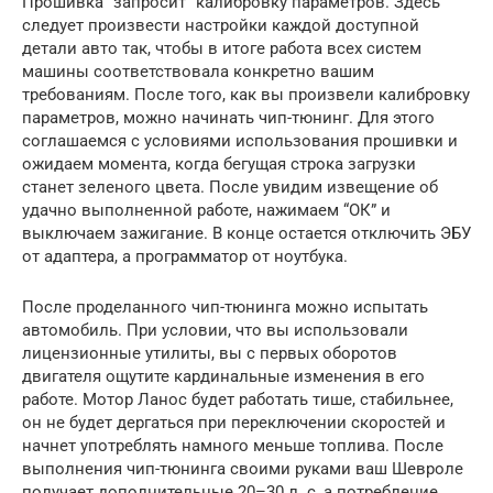
Прошивка “запросит” калибровку параметров. Здесь
следует произвести настройки каждой доступной
детали авто так, чтобы в итоге работа всех систем
машины соответствовала конкретно вашим
требованиям. После того, как вы произвели калибровку
параметров, можно начинать чип-тюнинг. Для этого
соглашаемся с условиями использования прошивки и
ожидаем момента, когда бегущая строка загрузки
станет зеленого цвета. После увидим извещение об
удачно выполненной работе, нажимаем “ОК” и
выключаем зажигание. В конце остается отключить ЭБУ
от адаптера, а программатор от ноутбука.
После проделанного чип-тюнинга можно испытать
автомобиль. При условии, что вы использовали
лицензионные утилиты, вы с первых оборотов
двигателя ощутите кардинальные изменения в его
работе. Мотор Ланос будет работать тише, стабильнее,
он не будет дергаться при переключении скоростей и
начнет употреблять намного меньше топлива. После
выполнения чип-тюнинга своими руками ваш Шевроле
получает дополнительные 20–30 л. с, а потребление