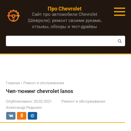
Перейти
Про Chevrolet
к
Сайт про автомобили Chevrolet
контенту
(Шевроле): ремонт своими руками,
отзывы, обзоры и тест-драйвы
Поиск:
Главная
»
Ремонт и обслуживание
Чип-тюнинг chevrolet lanos
Опубликовано:
20.02.2021
Ремонт и обслуживание
Александр Редькин