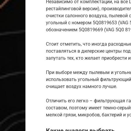
Независимо от комплектации, на все 
рестайлинговой версии), производит
очистки салонного воздуха, пылевой 
угольный с номером 5Q0819653 (VAG 5
обозначением 5Q0819669 (VAG 5Q0 819
Стоит отметить, что иногда расходны
поставляться в дилерские центры по
запутать тех, кто желает приобрести 
При выборе между пылевым и угольн
использовать угольный фильтрующий 
очищает воздух намного лучше.
Отличить его легко – фильтрующая г
составом, поэтому имеет темно-серый
мелкой грязи, микробов, бактерий и у
Какие аналоги выбрать