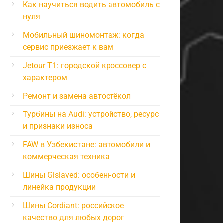
Как научиться водить автомобиль с
нуля
Мобильный шиномонтаж: когда
сервис приезжает к вам
Jetour T1: городской кроссовер с
характером
Ремонт и замена автостёкол
Турбины на Audi: устройство, ресурс
и признаки износа
FAW в Узбекистане: автомобили и
коммерческая техника
Шины Gislaved: особенности и
линейка продукции
Шины Cordiant: российское
качество для любых дорог