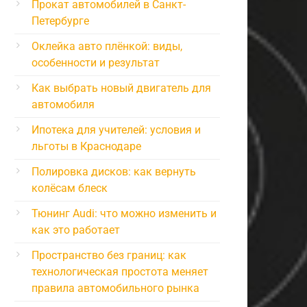
Прокат автомобилей в Санкт-
Петербурге
Оклейка авто плёнкой: виды,
особенности и результат
Как выбрать новый двигатель для
автомобиля
Ипотека для учителей: условия и
льготы в Краснодаре
Полировка дисков: как вернуть
колёсам блеск
Тюнинг Audi: что можно изменить и
как это работает
Пространство без границ: как
технологическая простота меняет
правила автомобильного рынка