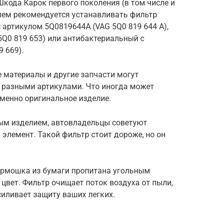
Шкода Карок первого поколения (в том числе и
елем рекомендуется устанавливать фильтр
с артикулом 5Q0819644A (VAG 5Q0 819 644 A),
Q0 819 653) или антибактериальный с
 669).
е материалы и другие запчасти могут
д разными артикулами. Что иногда может
именно оригинальное изделие.
ым изделием, автовладельцы советуют
элемент. Такой фильтр стоит дороже, но он
армошка из бумаги пропитана угольным
 цвет. Фильтр очищает поток воздуха от пыли,
силивает защиту ваших легких.