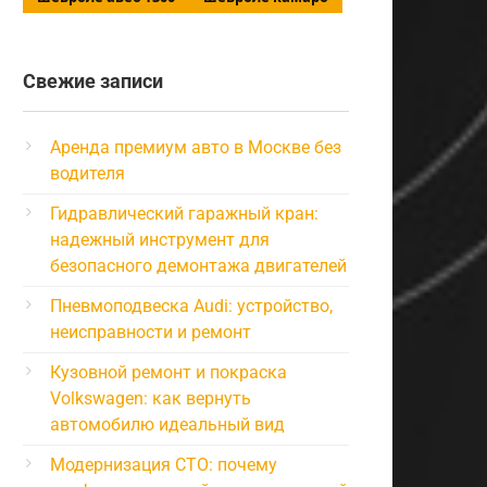
Свежие записи
Аренда премиум авто в Москве без
водителя
Гидравлический гаражный кран:
надежный инструмент для
безопасного демонтажа двигателей
Пневмоподвеска Audi: устройство,
неисправности и ремонт
Кузовной ремонт и покраска
Volkswagen: как вернуть
автомобилю идеальный вид
Модернизация СТО: почему