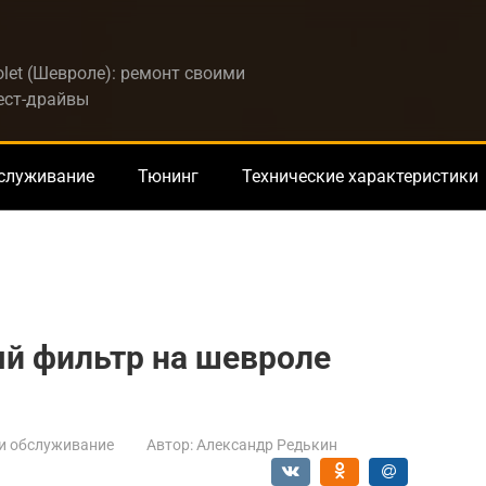
let (Шевроле): ремонт своими
тест-драйвы
бслуживание
Тюнинг
Технические характеристики
ый фильтр на шевроле
и обслуживание
Автор:
Александр Редькин