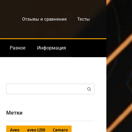
Отзывы и сравнения
Тесты
Разное
Информация
Поиск:
Метки
Aveo
aveo t250
Camaro