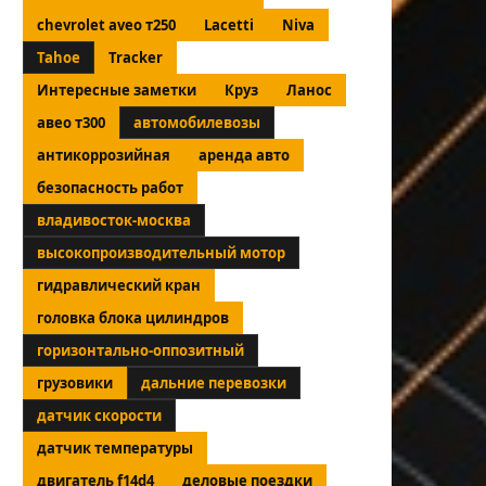
chevrolet aveo т250
Lacetti
Niva
Tahoe
Tracker
Интересные заметки
Круз
Ланос
авео т300
автомобилевозы
антикоррозийная
аренда авто
безопасность работ
владивосток-москва
высокопроизводительный мотор
гидравлический кран
головка блока цилиндров
горизонтально-оппозитный
грузовики
дальние перевозки
датчик скорости
датчик температуры
двигатель f14d4
деловые поездки