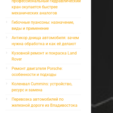
профессиональный гидравлический
кран окупается быстрее
механических аналогов
Гибочные пуансоны: назначение,
виды и применение
Антикор днища автомобиля: зачем
нужна обработка и как её делают
Кузовной ремонт и покраска Land
Rover
Ремонт двигателя Porsche:
особенности и подходы
Коленвал Cummins: устройство,
ресурс и замена
Перевозка автомобилей по
железной дороге из Владивостока