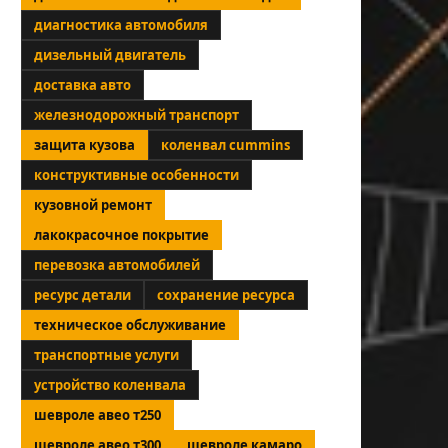
диагностика автомобиля
дизельный двигатель
доставка авто
железнодорожный транспорт
защита кузова
коленвал cummins
конструктивные особенности
кузовной ремонт
лакокрасочное покрытие
перевозка автомобилей
ресурс детали
сохранение ресурса
техническое обслуживание
транспортные услуги
устройство коленвала
шевроле авео т250
шевроле авео т300
шевроле камаро