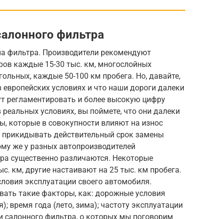
салонного фильтра
па фильтра. Производители рекомендуют
ов каждые 15-30 тыс. км, многослойных
ольных, каждые 50-100 км пробега. Но, давайте,
в европейских условиях и что наши дороги далеки
ут регламентировать и более высокую цифру
 реальных условиях, вы поймете, что они далеки
ры, которые в совокупности влияют на износ
же прикидывать действительный срок замены
ому же у разных автопроизводителей
ра существенно различаются. Некоторые
. км, другие настаивают на 25 тыс. км пробега.
условия эксплуатации своего автомобиля.
вать такие факторы, как: дорожные условия
; время года (лето, зима); частоту эксплуатации
и салонного фильтра, о которых мы поговорим