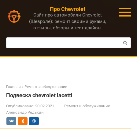
Перейти
Про Chevrolet
к
Сайт про автомобили Chevrolet
контенту
(Шевроле): ремонт своими руками,
отзывы, обзоры и тест-драйвы
Поиск:
Главная
»
Ремонт и обслуживание
Подвеска chevrolet lacetti
Опубликовано:
20.02.2021
Ремонт и обслуживание
Александр Редькин