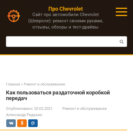
Перейти
Про Chevrolet
к
Сайт про автомобили Chevrolet
контенту
(Шевроле): ремонт своими руками,
отзывы, обзоры и тест-драйвы
Поиск:
Главная
»
Ремонт и обслуживание
Как пользоваться раздаточной коробкой
передач
Опубликовано:
20.02.2021
Ремонт и обслуживание
Александр Редькин