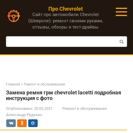
Перейти
Про Chevrolet
к
Сайт про автомобили Chevrolet
контенту
(Шевроле): ремонт своими руками,
отзывы, обзоры и тест-драйвы
Поиск:
Главная
»
Ремонт и обслуживание
Замена ремня грм chevrolet lacetti подробная
инструкция с фото
Опубликовано:
20.02.2021
Ремонт и обслуживание
Александр Редькин