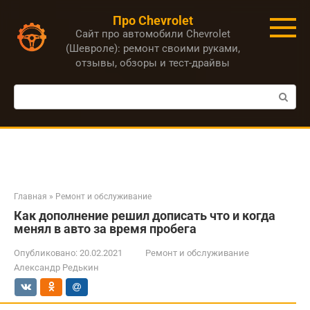
Перейти
Про Chevrolet
к
Сайт про автомобили Chevrolet
контенту
(Шевроле): ремонт своими руками,
отзывы, обзоры и тест-драйвы
Поиск:
Главная
»
Ремонт и обслуживание
Как дополнение решил дописать что и когда
менял в авто за время пробега
Опубликовано:
20.02.2021
Ремонт и обслуживание
Александр Редькин