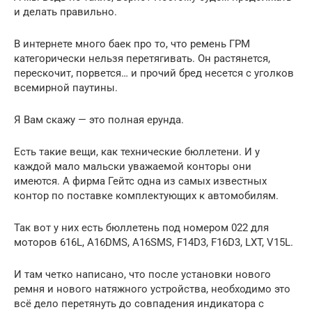
и делать правильно.
В интернете много баек про то, что ремень ГРМ
категорически нельзя перетягивать. Он растянется,
перескочит, порвется… и прочий бред несется с уголков
всемирной паутины.
Я Вам скажу — это полная ерунда.
Есть такие вещи, как технические бюллетени. И у
каждой мало мальски уважаемой конторы они
имеются. А фирма Гейтс одна из самых известных
контор по поставке комплектующих к автомобилям.
Так вот у них есть бюллетень под номером 022 для
моторов 616L, A16DMS, A16SMS, F14D3, F16D3, LXT, V15L.
И там четко написано, что после установки нового
ремня и нового натяжного устройства, необходимо это
всё дело перетянуть до совпадения индикатора с