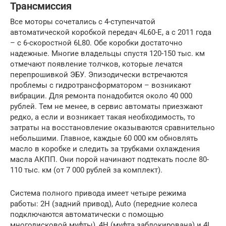
Трансмиссия
Все моторы сочетались с 4-ступенчатой
автоматической коробкой передач 4L60-E, а с 2011 года
– с 6-скоростной 6L80. Обе коробки достаточно
надежные. Многие владельцы спустя 120-150 тыс. км
отмечают появление толчков, которые лечатся
перепрошивкой ЭБУ. Эпизодически встречаются
проблемы с гидротрансформатором – возникают
вибрации. Для ремонта понадобится около 40 000
рублей. Тем не менее, в сервис автоматы приезжают
редко, а если и возникает такая необходимость, то
затраты на восстановление оказываются сравнительно
небольшими. Главное, каждые 60 000 км обновлять
масло в коробке и следить за трубками охлаждения
масла АКПП. Они порой начинают подтекать после 80-
110 тыс. км (от 7 000 рублей за комплект).
Система полного привода имеет четыре режима
работы: 2Н (задний привод), Auto (передние колеса
подключаются автоматически с помощью
многодисковой муфты), 4H (муфта заблокирована) и 4L