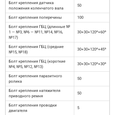
Болт крепления датчика
50
положения коленчатого вала
Болт крепления поперечины
100
Болт крепления ГБЦ (длинные №
1 — №3, №6 — №11, №14, №16,
30+30+120º+60º
№17)
Болт крепления ГБЦ (средние
30+30+120º+45º
№15, №18)
Болт крепления ГБЦ (короткие
30+30+120º+30º
№4, №5, №12, №13)
Болт крепления паразитного
50
ролика
Болт крепления натяжителя
50
приводного ремня
Болт крепления проводки
5
двигателя