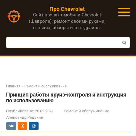
Перейти
Про Chevrolet
к
Сайт про автомобили Chevrolet
контенту
(Шевроле): ремонт своими руками,
отзывы, обзоры и тест-драйвы
Поиск:
Главная
»
Ремонт и обслуживание
Принцип работы круиз-контроля и инструкция
по использованию
Опубликовано:
20.02.2021
Ремонт и обслуживание
Александр Редькин