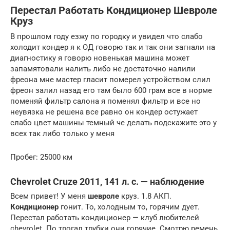
Перестал Работать Кондиционер Шевроле
Круз
В прошлом году езжу по городку и увидел что слабо
холодит кондер я к ОД говорю так и так они загнали на
диагностику я говорю новенькая машина может
запамятовали налить либо не достаточно налили
фреона мне мастер гласит померел устройством слил
фреон залил назад его там было 600 грам все в норме
поменяй фильтр салона я поменял фильтр и все но
неувязка не решена все равно он кондер остужает
слабо цвет машины темный че делать подскажите это у
всех так либо только у меня
Пробег: 25000 км
Chevrolet Cruze 2011, 141 л. с. — наблюдение
Всем привет! У меня
шевроле
круз. 1.8 АКП.
Кондиционер
гонит. То, холодным то, горячим дует.
Перестал работать кондиционер — клуб любителей
chevrolet. По трогал трубки они горячие. Смотрю ремень