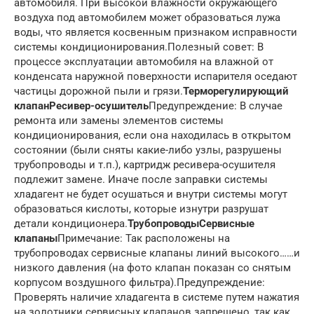
автомобиля. При высокой влажности окружающего
воздуха под автомобилем может образоваться лужа
воды, что является косвенным признаком исправности
системы кондиционирования.
Полезный совет: В
процессе эксплуатации автомобиля на влажной от
конденсата наружной поверхности испарителя оседают
частицы дорожной пыли и грязи.
Терморегулирующий
клапан
Ресивер-осушитель
Предупреждение: В случае
ремонта или замены элементов системы
кондиционирования, если она находилась в открытом
состоянии (были сняты какие-либо узлы, разрушены
трубопроводы и т.п.), картридж ресивера-осушителя
подлежит замене. Иначе после заправки системы
хладагент не будет осушаться и внутри системы могут
образоваться кислоты, которые изнутри разрушат
детали кондиционера.
Трубопроводы
Сервисные
клапаны
Примечание: Так расположены на
трубопроводах сервисные клапаны линий высокого…
…и
низкого давления (на фото клапан показан со снятым
корпусом воздушного фильтра).
Предупреждение:
Проверять наличие хладагента в системе путем нажатия
на золотники сервисных клапанов запрещено, так как