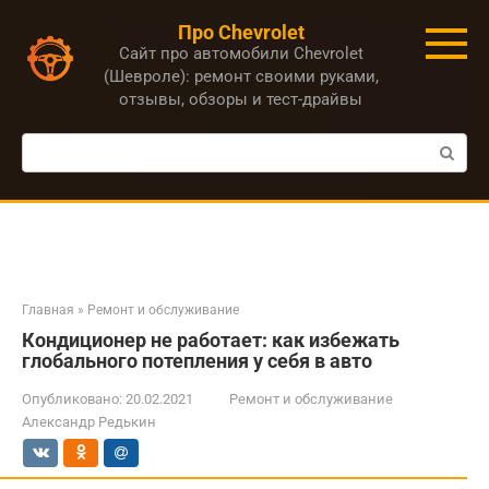
Перейти
Про Chevrolet
к
Сайт про автомобили Chevrolet
контенту
(Шевроле): ремонт своими руками,
отзывы, обзоры и тест-драйвы
Поиск:
Главная
»
Ремонт и обслуживание
Кондиционер не работает: как избежать
глобального потепления у себя в авто
Опубликовано:
20.02.2021
Ремонт и обслуживание
Александр Редькин