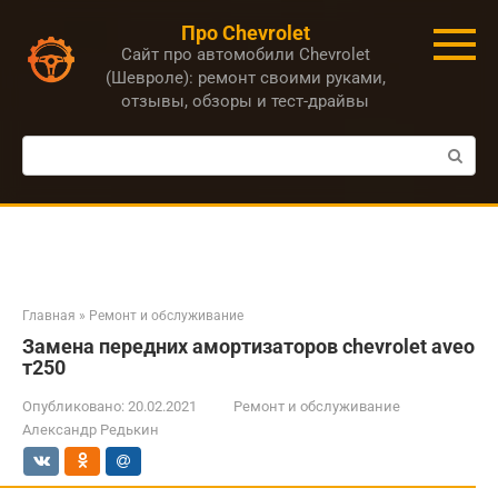
Перейти
Про Chevrolet
к
Сайт про автомобили Chevrolet
контенту
(Шевроле): ремонт своими руками,
отзывы, обзоры и тест-драйвы
Поиск:
Главная
»
Ремонт и обслуживание
Замена передних амортизаторов chevrolet aveo
т250
Опубликовано:
20.02.2021
Ремонт и обслуживание
Александр Редькин