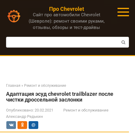
Перейти
Про Chevrolet
к
Сайт про автомобили Chevrolet
контенту
(Шевроле): ремонт своими руками,
отзывы, обзоры и тест-драйвы
Поиск:
Главная
»
Ремонт и обслуживание
Адаптация эсуд chevrolet trailblazer после
чистки дроссельной заслонки
Опубликовано:
20.02.2021
Ремонт и обслуживание
Александр Редькин