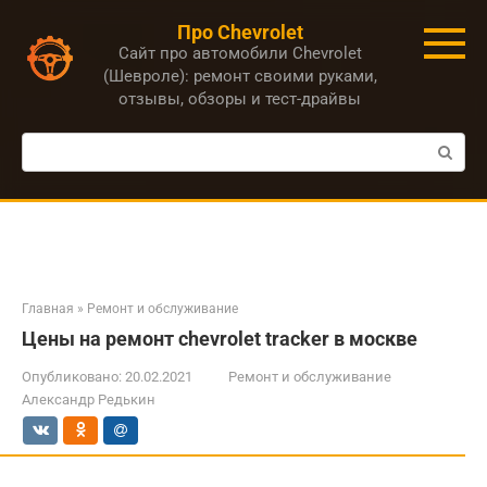
Перейти
Про Chevrolet
к
Сайт про автомобили Chevrolet
контенту
(Шевроле): ремонт своими руками,
отзывы, обзоры и тест-драйвы
Поиск:
Главная
»
Ремонт и обслуживание
Цены на ремонт chevrolet tracker в москве
Опубликовано:
20.02.2021
Ремонт и обслуживание
Александр Редькин