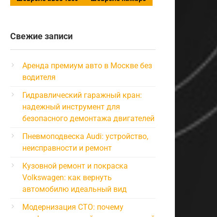
Свежие записи
Аренда премиум авто в Москве без
водителя
Гидравлический гаражный кран:
надежный инструмент для
безопасного демонтажа двигателей
Пневмоподвеска Audi: устройство,
неисправности и ремонт
Кузовной ремонт и покраска
Volkswagen: как вернуть
автомобилю идеальный вид
Модернизация СТО: почему