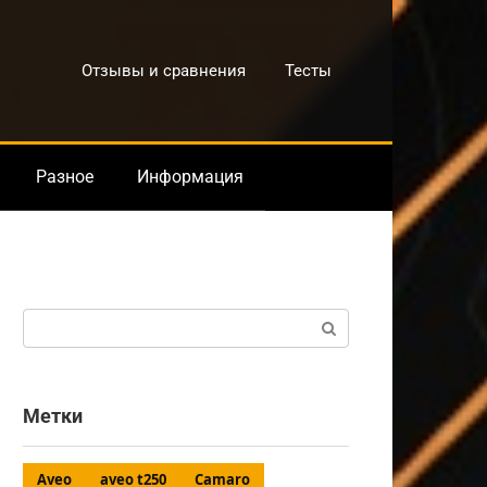
Отзывы и сравнения
Тесты
Разное
Информация
Поиск:
Метки
Aveo
aveo t250
Camaro