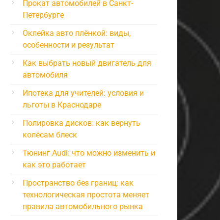
Прокат автомобилей в Санкт-
Петербурге
Оклейка авто плёнкой: виды,
особенности и результат
Как выбрать новый двигатель для
автомобиля
Ипотека для учителей: условия и
льготы в Краснодаре
Полировка дисков: как вернуть
колёсам блеск
Тюнинг Audi: что можно изменить и
как это работает
Пространство без границ: как
технологическая простота меняет
правила автомобильного рынка