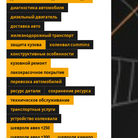
диагностика автомобиля
дизельный двигатель
доставка авто
железнодорожный транспорт
защита кузова
коленвал cummins
конструктивные особенности
кузовной ремонт
лакокрасочное покрытие
перевозка автомобилей
ресурс детали
сохранение ресурса
техническое обслуживание
транспортные услуги
устройство коленвала
шевроле авео т250
шевроле авео т300
шевроле камаро