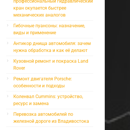
профессиональный гидравлический
кран окупается быстрее
механических аналогов
Гибочные пуансоны: назначение,
виды и применение
Антикор днища автомобиля: зачем
нужна обработка и как её делают
Кузовной ремонт и покраска Land
Rover
Ремонт двигателя Porsche:
особенности и подходы
Коленвал Cummins: устройство,
ресурс и замена
Перевозка автомобилей по
железной дороге из Владивостока