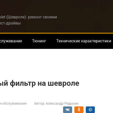
let (Шевроле): ремонт своими
тест-драйвы
бслуживание
Тюнинг
Технические характеристики
ый фильтр на шевроле
и обслуживание
Автор:
Александр Редькин