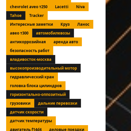
chevrolet aveo т250
Lacetti
Niva
Tahoe
Tracker
Интересные заметки
Круз
Ланос
авео т300
автомобилевозы
антикоррозийная
аренда авто
безопасность работ
владивосток-москва
высокопроизводительный мотор
гидравлический кран
головка блока цилиндров
горизонтально-оппозитный
грузовики
дальние перевозки
датчик скорости
датчик температуры
двигатель f14d4
деловые поездки