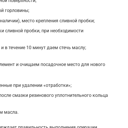
ной поверхности;
й горловины;
наличии), место крепления сливной пробки;
и сливной пробки, при необходимости
и в течение 10 минут даем стечь маслу;
емент и очищаем посадочное место для нового
енные при удалении «отработки»;
после смазки резинового уплотнительного кольца
м масла.
ерждает правильность выполнения операции,