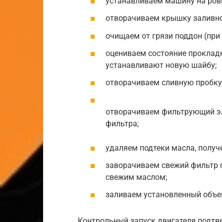
устанавливаем машину на ров
отворачиваем крышку заливно
очищаем от грязи поддон (при 
оцениваем состояние прокладк
устанавливают новую шайбу;
отворачиваем сливную пробку 
отворачиваем фильтрующий эл
фильтра;
удаляем подтеки масла, получ
заворачиваем свежий фильтр 
свежим маслом;
заливаем установленный объе
Контрольный запуск двигателя подтв