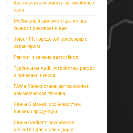
Как научиться водить автомобиль с
нуля
Мобильный шиномонтаж: когда
сервис приезжает к вам
Jetour T1: городской кроссовер с
характером
Ремонт и замена автостёкол
Турбины на Audi: устройство, ресурс
и признаки износа
FAW в Узбекистане: автомобили и
коммерческая техника
Шины Gislaved: особенности и
линейка продукции
Шины Cordiant: российское
качество для любых дорог