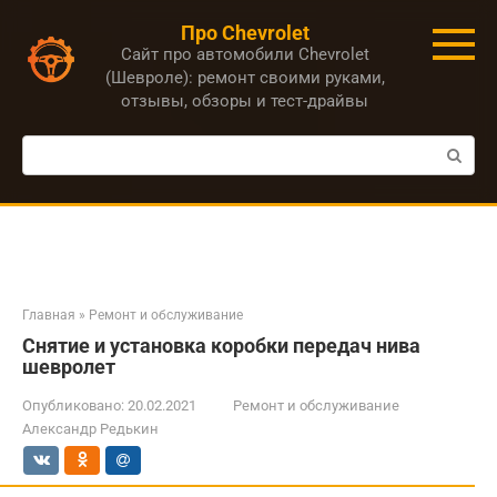
Перейти
Про Chevrolet
к
Сайт про автомобили Chevrolet
контенту
(Шевроле): ремонт своими руками,
отзывы, обзоры и тест-драйвы
Поиск:
Главная
»
Ремонт и обслуживание
Снятие и установка коробки передач нива
шевролет
Опубликовано:
20.02.2021
Ремонт и обслуживание
Александр Редькин