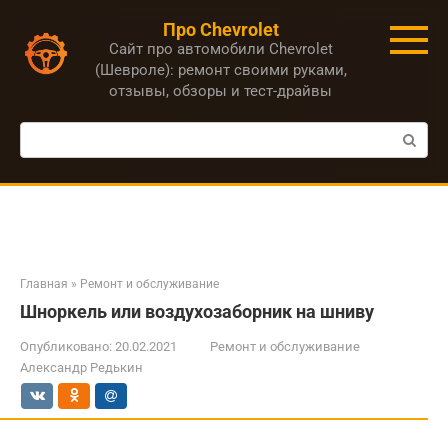
Перейти
Про Chevrolet
к
Сайт про автомобили Chevrolet
контенту
(Шевроле): ремонт своими руками,
отзывы, обзоры и тест-драйвы
Поиск:
Главная
»
Ремонт и обслуживание
Шноркель или воздухозаборник на шниву
Опубликовано:
20.02.2021
Ремонт и обслуживание
Александр Редькин