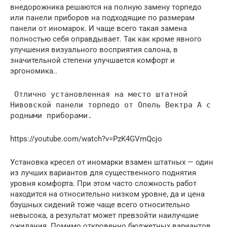
внедорожника решаются на полную замену торпедо
или панели приборов на подходящие по размерам
панели от иномарок. И чаще всего такая замена
полностью себя оправдывает. Так как кроме явного
улучшения визуального восприятия салона, в
значительной степени улучшается комфорт и
эргономика..
Отлично установленная на место штатной
Нивовской панели торпедо от Опель Вектра А с
родными приборами.
https://youtube.com/watch?v=PzK4GVmQcjo
Установка кресел от иномарки взамен штатных — один
из лучших вариантов для существенного поднятия
уровня комфорта. При этом часто сложность работ
находится на относительно низком уровне, да и цена
бэушных сидений тоже чаще всего относительно
невысока, а результат может превзойти наилучшие
ожидания. Помимо откровенно бюджетных вариантов