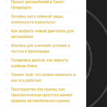
Прокат автомобилей в Санкт-
Петербурге
Оклейка авто плёнкой: виды,
особенности и результат
Как выбрать новый двигатель для
автомобиля
Ипотека для учителей: условия и
льготы в Краснодаре
Полировка дисков: как вернуть
колёсам блеск
Тюнинг Audi: что можно изменить и
как это работает
Пространство без границ: как
технологическая простота меняет
правила автомобильного рынка