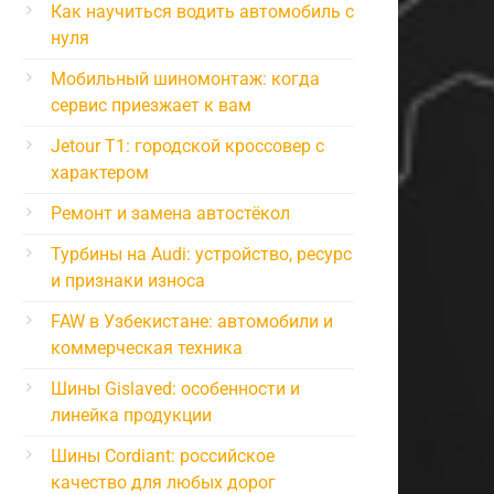
Как научиться водить автомобиль с
нуля
Мобильный шиномонтаж: когда
сервис приезжает к вам
Jetour T1: городской кроссовер с
характером
Ремонт и замена автостёкол
Турбины на Audi: устройство, ресурс
и признаки износа
FAW в Узбекистане: автомобили и
коммерческая техника
Шины Gislaved: особенности и
линейка продукции
Шины Cordiant: российское
качество для любых дорог