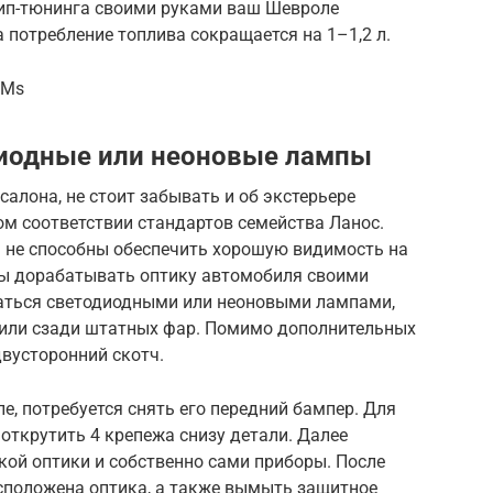
ип-тюнинга своими руками ваш Шевроле
а потребление топлива сокращается на 1–1,2 л.
hMs
диодные или неоновые лампы
алона, не стоит забывать и об экстерьере
м соответствии стандартов семейства Ланос.
 не способны обеспечить хорошую видимость на
ены дорабатывать оптику автомобиля своими
аться светодиодными или неоновыми лампами,
 или сзади штатных фар. Помимо дополнительных
двусторонний скотч.
, потребуется снять его передний бампер. Для
открутить 4 крепежа снизу детали. Далее
кой оптики и собственно сами приборы. После
асположена оптика, а также вымыть защитное