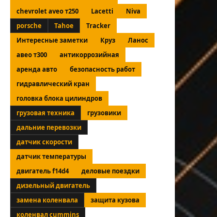
chevrolet aveo т250
Lacetti
Niva
porsche
Tahoe
Tracker
Интересные заметки
Круз
Ланос
авео т300
антикоррозийная
аренда авто
безопасность работ
гидравлический кран
головка блока цилиндров
грузовая техника
грузовики
дальние перевозки
датчик скорости
датчик температуры
двигатель f14d4
деловые поездки
дизельный двигатель
замена коленвала
защита кузова
коленвал cummins