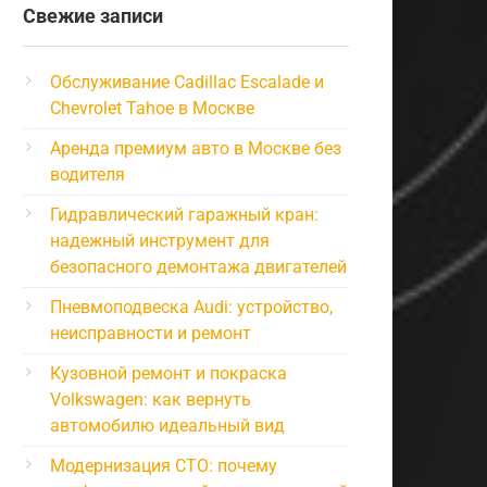
Свежие записи
Обслуживание Cadillac Escalade и
Chevrolet Tahoe в Москве
Аренда премиум авто в Москве без
водителя
Гидравлический гаражный кран:
надежный инструмент для
безопасного демонтажа двигателей
Пневмоподвеска Audi: устройство,
неисправности и ремонт
Кузовной ремонт и покраска
Volkswagen: как вернуть
автомобилю идеальный вид
Модернизация СТО: почему