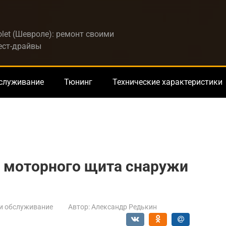
let (Шевроле): ремонт своими
тест-драйвы
бслуживание
Тюнинг
Технические характеристики
 моторного щита снаружи
и обслуживание
Автор:
Александр Редькин