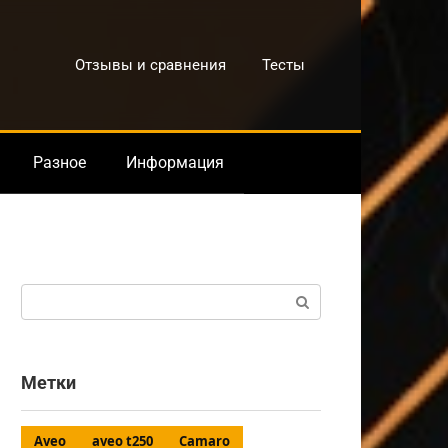
Отзывы и сравнения
Тесты
Разное
Информация
Поиск:
Метки
Aveo
aveo t250
Camaro