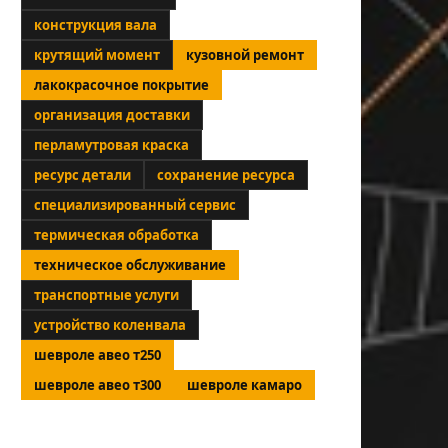
конструкция вала
крутящий момент
кузовной ремонт
лакокрасочное покрытие
организация доставки
перламутровая краска
ресурс детали
сохранение ресурса
специализированный сервис
термическая обработка
техническое обслуживание
транспортные услуги
устройство коленвала
шевроле авео т250
шевроле авео т300
шевроле камаро