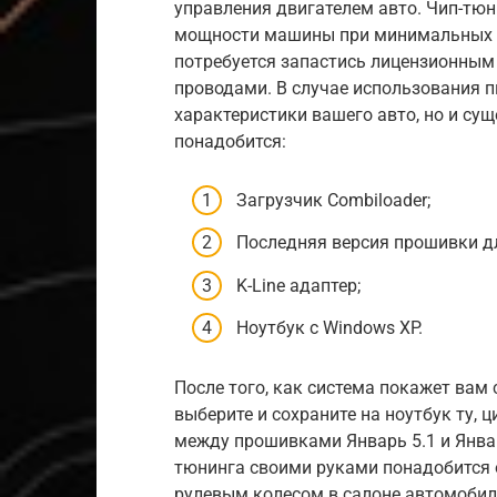
управления двигателем авто. Чип-т
мощности машины при минимальных ф
потребуется запастись лицензионны
проводами. В случае использования п
характеристики вашего авто, но и сущ
понадобится:
Загрузчик Combiloader;
Последняя версия прошивки д
K-Line адаптер;
Ноутбук с Windows XP.
После того, как система покажет вам
выберите и сохраните на ноутбук ту, 
между прошивками Январь 5.1 и Январ
тюнинга своими руками понадобится 
рулевым колесом в салоне автомоби