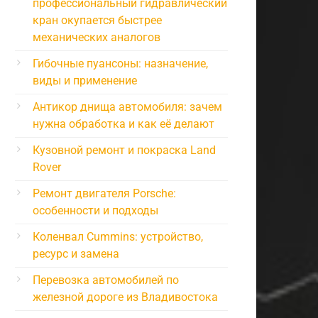
профессиональный гидравлический
кран окупается быстрее
механических аналогов
Гибочные пуансоны: назначение,
виды и применение
Антикор днища автомобиля: зачем
нужна обработка и как её делают
Кузовной ремонт и покраска Land
Rover
Ремонт двигателя Porsche:
особенности и подходы
Коленвал Cummins: устройство,
ресурс и замена
Перевозка автомобилей по
железной дороге из Владивостока