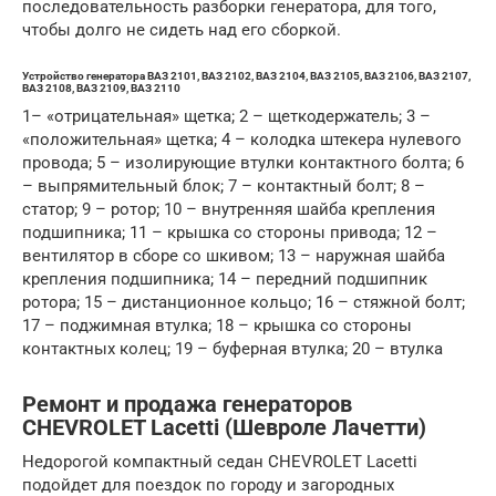
последовательность разборки генератора, для того,
чтобы долго не сидеть над его сборкой.
Устройство генератора ВАЗ 2101, ВАЗ 2102, ВАЗ 2104, ВАЗ 2105, ВАЗ 2106, ВАЗ 2107,
ВАЗ 2108, ВАЗ 2109, ВАЗ 2110
1– «отрицательная» щетка; 2 – щеткодержатель; 3 –
«положительная» щетка; 4 – колодка штекера нулевого
провода; 5 – изолирующие втулки контактного болта; 6
– выпрямительный блок; 7 – контактный болт; 8 –
статор; 9 – ротор; 10 – внутренняя шайба крепления
подшипника; 11 – крышка со стороны привода; 12 –
вентилятор в сборе со шкивом; 13 – наружная шайба
крепления подшипника; 14 – передний подшипник
ротора; 15 – дистанционное кольцо; 16 – стяжной болт;
17 – поджимная втулка; 18 – крышка со стороны
контактных колец; 19 – буферная втулка; 20 – втулка
Ремонт и продажа генераторов
CHEVROLET Lacetti (Шевроле Лачетти)
Недорогой компактный седан CHEVROLET Lacetti
подойдет для поездок по городу и загородных