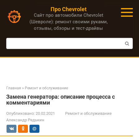
Перейти
Про Chevrolet
к
Сайт про автомобили Chevrolet
контенту
(Шевроле): ремонт своими руками,
отзывы, обзоры и тест-драйвы
Поиск:
Главная
»
Ремонт и обслуживание
Замена генератора: описание процесса с
комментариями
Опубликовано:
20.02.2021
Ремонт и обслуживание
Александр Редькин