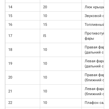
14
20
Люк крыши
15
10
Звуковой сиг
16
15
Топливный н
Противотума
17
I5
фары
Правая фара
18
10
(дальний свет
Левая фара
19
10
(дальний свет
Правая фара
20
10
(ближний све
Левая фара
21
10
(ближний све
22
10
Плафон сало