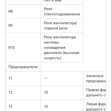
света фар
Реле
R8
стеклоподъемников
Реле вентилятора/
R9
главное реле
Реле вентилятора
системы
R10
охлаждения
двигателя (высокая
скорость)
Предохранители
запасные
11
—
предохраните
Правая фара
12
10
дальнего све
Левая фара
13
10
дальнего све