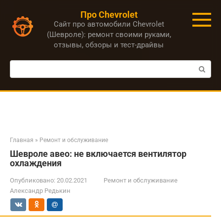
Перейти
Про Chevrolet
к
Сайт про автомобили Chevrolet
контенту
(Шевроле): ремонт своими руками,
отзывы, обзоры и тест-драйвы
Поиск:
Главная
»
Ремонт и обслуживание
Шевроле авео: не включается вентилятор
охлаждения
Опубликовано:
20.02.2021
Ремонт и обслуживание
Александр Редькин