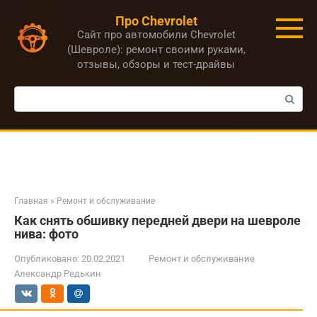
Перейти
Про Chevrolet
к
Сайт про автомобили Chevrolet
контенту
(Шевроле): ремонт своими руками,
отзывы, обзоры и тест-драйвы
Поиск:
Главная
»
Ремонт и обслуживание
Как снять обшивку передней двери на шевроле
нива: фото
Опубликовано:
20.02.2021
Ремонт и обслуживание
Александр Редькин