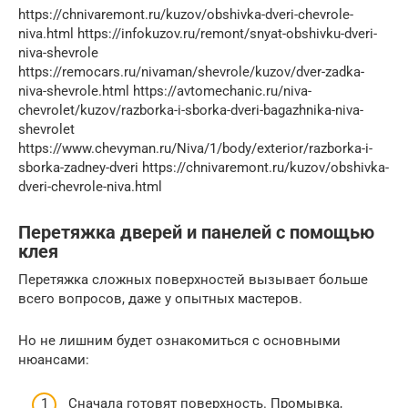
https://chnivaremont.ru/kuzov/obshivka-dveri-chevrole-
niva.html https://infokuzov.ru/remont/snyat-obshivku-dveri-
niva-shevrole
https://remocars.ru/nivaman/shevrole/kuzov/dver-zadka-
niva-shevrole.html https://avtomechanic.ru/niva-
chevrolet/kuzov/razborka-i-sborka-dveri-bagazhnika-niva-
shevrolet
https://www.chevyman.ru/Niva/1/body/exterior/razborka-i-
sborka-zadney-dveri https://chnivaremont.ru/kuzov/obshivka-
dveri-chevrole-niva.html
Перетяжка дверей и панелей с помощью
клея
Перетяжка сложных поверхностей вызывает больше
всего вопросов, даже у опытных мастеров.
Но не лишним будет ознакомиться с основными
нюансами:
Сначала готовят поверхность. Промывка,