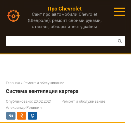
Перейти
Про Chevrolet
к
Сайт про автомобили Chevrolet
контенту
(Шевроле): ремонт своими руками,
отзывы, обзоры и тест-драйвы
Поиск:
Главная
»
Ремонт и обслуживание
Система вентиляции картера
Опубликовано:
20.02.2021
Ремонт и обслуживание
Александр Редькин