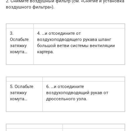
2. Снимите воздушный фильтр (см. «Снятие и установка
воздушного фильтра»).
3.
4. …и отсоедините от
Ослабьте
воздухоподводящего рукава шланг
затяжку
большой ветви системы вентиляции
хомута…
картера.
5. Ослабьте
6. …и отсоедините
затяжку
воздухоподводящий рукав от
хомута…
дроссельного узла.