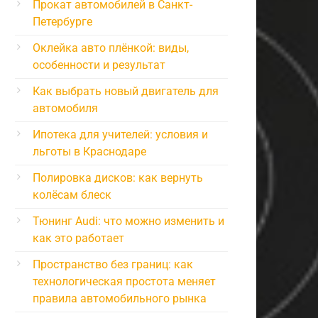
Прокат автомобилей в Санкт-
Петербурге
Оклейка авто плёнкой: виды,
особенности и результат
Как выбрать новый двигатель для
автомобиля
Ипотека для учителей: условия и
льготы в Краснодаре
Полировка дисков: как вернуть
колёсам блеск
Тюнинг Audi: что можно изменить и
как это работает
Пространство без границ: как
технологическая простота меняет
правила автомобильного рынка