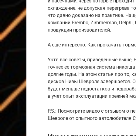
и насечками, через которые проходит
охлаждение, не допуская перегрева т
что давно доказано на практике. Ча
компаний Brembo, Zimmerman, Delphi, 
продукции производителей.
А еще интересно: Как прокачать торм
Учтя все советы, приведенные выше, В
точнее ее тормозная система никогда 
долгие годы. На этом статья про то,
дисков Нивы Шевроле завершается. Ос
будет меньше недостатков и недораб
в учет опыт эксплуатации прежней мо
P.S.: Посмотрите видео с отзывом о п
Шевроле от опытного автолюбителя С