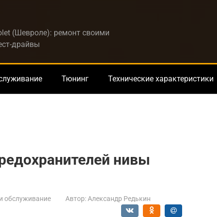
let (Шевроле): ремонт своими
тест-драйвы
бслуживание
Тюнинг
Технические характеристики
предохранителей нивы
и обслуживание
Автор:
Александр Редькин