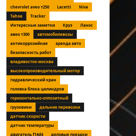
chevrolet aveo т250
Lacetti
Niva
Tahoe
Tracker
Интересные заметки
Круз
Ланос
авео т300
автомобилевозы
антикоррозийная
аренда авто
безопасность работ
владивосток-москва
высокопроизводительный мотор
гидравлический кран
головка блока цилиндров
горизонтально-оппозитный
грузовики
дальние перевозки
датчик скорости
датчик температуры
двигатель f14d4
деловые поездки