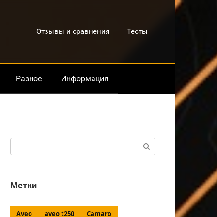
Отзывы и сравнения
Тесты
Разное
Информация
Поиск:
Метки
Aveo
aveo t250
Camaro