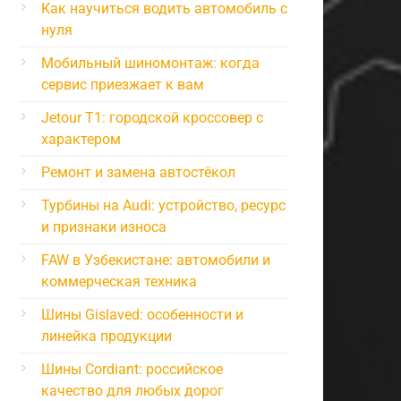
Как научиться водить автомобиль с
нуля
Мобильный шиномонтаж: когда
сервис приезжает к вам
Jetour T1: городской кроссовер с
характером
Ремонт и замена автостёкол
Турбины на Audi: устройство, ресурс
и признаки износа
FAW в Узбекистане: автомобили и
коммерческая техника
Шины Gislaved: особенности и
линейка продукции
Шины Cordiant: российское
качество для любых дорог