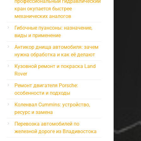
профессиональный гидравлический
кран окупается быстрее
механических аналогов
Гибочные пуансоны: назначение,
виды и применение
Антикор днища автомобиля: зачем
нужна обработка и как её делают
Кузовной ремонт и покраска Land
Rover
Ремонт двигателя Porsche:
особенности и подходы
Коленвал Cummins: устройство,
ресурс и замена
Перевозка автомобилей по
железной дороге из Владивостока