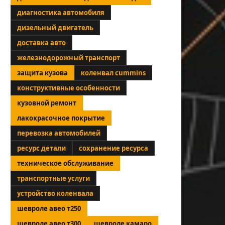
диагностика автомобиля
дизельный двигатель
доставка авто
железнодорожный транспорт
защита кузова
коленвал cummins
конструктивные особенности
кузовной ремонт
лакокрасочное покрытие
перевозка автомобилей
ресурс детали
сохранение ресурса
техническое обслуживание
транспортные услуги
устройство коленвала
шевроле авео т250
шевроле авео т300
шевроле камаро