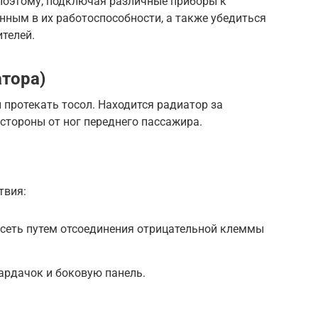
 Поэтому, подключая различные приборы к
нным в их работоспособности, а также убедиться
телей.
атора)
 протекать тосол. Находится радиатор за
стороны от ног переднего пассажира.
твия:
сеть путем отсоединения отрицательной клеммы
ардачок и боковую панель.