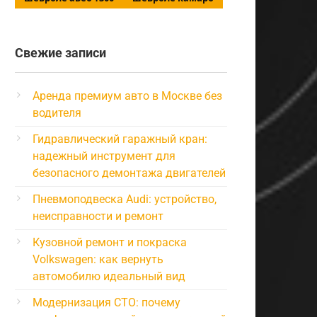
Свежие записи
Аренда премиум авто в Москве без
водителя
Гидравлический гаражный кран:
надежный инструмент для
безопасного демонтажа двигателей
Пневмоподвеска Audi: устройство,
неисправности и ремонт
Кузовной ремонт и покраска
Volkswagen: как вернуть
автомобилю идеальный вид
Модернизация СТО: почему