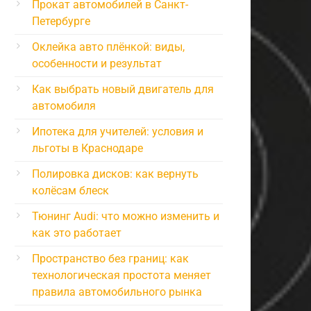
Прокат автомобилей в Санкт-
Петербурге
Оклейка авто плёнкой: виды,
особенности и результат
Как выбрать новый двигатель для
автомобиля
Ипотека для учителей: условия и
льготы в Краснодаре
Полировка дисков: как вернуть
колёсам блеск
Тюнинг Audi: что можно изменить и
как это работает
Пространство без границ: как
технологическая простота меняет
правила автомобильного рынка