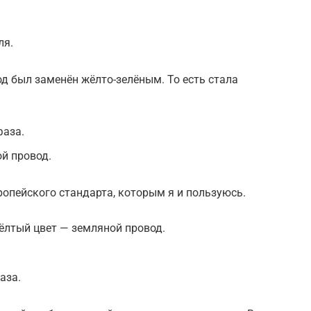
ля.
д был заменён жёлто-зелёным. То есть стала
фаза.
ой провод.
ропейского стандарта, которым я и пользуюсь.
ёлтый цвет — земляной провод.
аза.