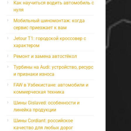
Как научиться водить автомобиль с
нуля
Мобильный шиномонтаж: когда
сервис приезжает к вам
Jetour T1: городской кроссовер с
характером
Ремонт и замена автостёкол
Турбины на Audi: устройство, ресурс
и признаки износа
FAW в Узбекистане: автомобили и
коммерческая техника
Шины Gislaved: особенности и
линейка продукции
Шины Cordiant: российское
качество для любых дорог