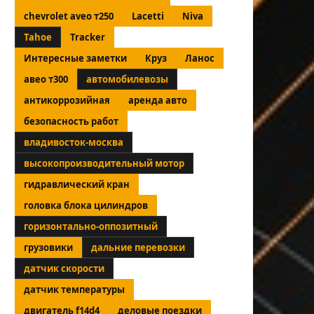
chevrolet aveo т250
Lacetti
Niva
Tahoe
Tracker
Интересные заметки
Круз
Ланос
авео т300
автомобилевозы
антикоррозийная
аренда авто
безопасность работ
владивосток-москва
высокопроизводительный мотор
гидравлический кран
головка блока цилиндров
горизонтально-оппозитный
грузовики
дальние перевозки
датчик скорости
датчик температуры
двигатель f14d4
деловые поездки