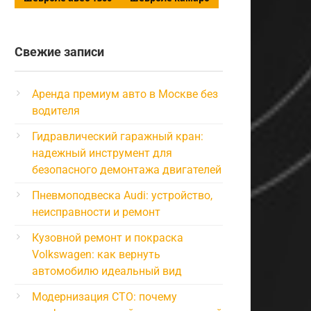
Свежие записи
Аренда премиум авто в Москве без
водителя
Гидравлический гаражный кран:
надежный инструмент для
безопасного демонтажа двигателей
Пневмоподвеска Audi: устройство,
неисправности и ремонт
Кузовной ремонт и покраска
Volkswagen: как вернуть
автомобилю идеальный вид
Модернизация СТО: почему