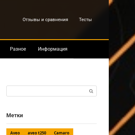
Отзывы и сравнения
Тесты
Разное
Информация
Поиск:
Метки
Aveo
aveo t250
Camaro