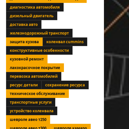
диагностика автомобиля
дизельный двигатель
доставка авто
железнодорожный транспорт
защита кузова
коленвал cummins
конструктивные особенности
кузовной ремонт
лакокрасочное покрытие
перевозка автомобилей
ресурс детали
сохранение ресурса
техническое обслуживание
транспортные услуги
устройство коленвала
шевроле авео т250
шевроле авео т300
шевроле камаро