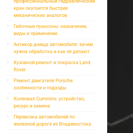
профессиональный гидравлический
кран окупается быстрее
механических аналогов
Гибочные пуансоны: назначение,
виды и применение
Антикор днища автомобиля: зачем
нужна обработка и как её делают
Кузовной ремонт и покраска Land
Rover
Ремонт двигателя Porsche:
особенности и подходы
Коленвал Cummins: устройство,
ресурс и замена
Перевозка автомобилей по
железной дороге из Владивостока