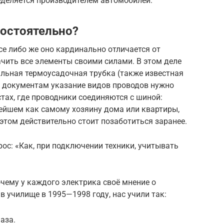
еделяется производителем автомобилей.
мостоятельно?
се либо же оно кардинально отличается от
чить все элементы своими силами. В этом деле
альная термоусадочная трубка (также известная
 документам указание видов проводов нужно
стах, где проводники соединяются с шиной:
ейшем как самому хозяину дома или квартиры,
 этом действительно стоит позаботиться заранее.
рос: «Как, при подключении техники, учитывать
очему у каждого электрика своё мнение о
в училище в 1995—1998 году, нас учили так:
аза.