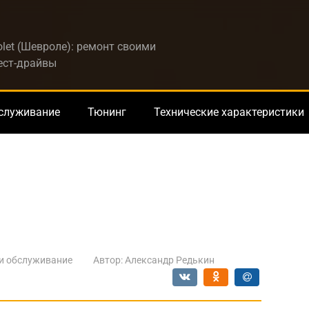
let (Шевроле): ремонт своими
тест-драйвы
бслуживание
Тюнинг
Технические характеристики
и обслуживание
Автор:
Александр Редькин