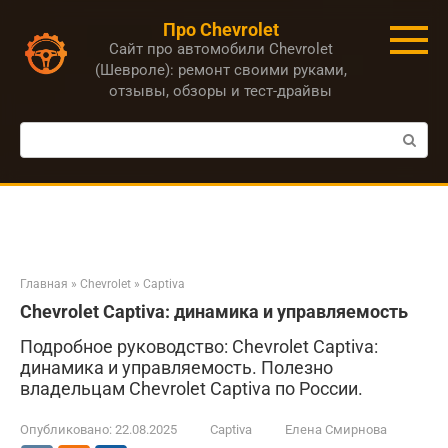
Перейти
Про Chevrolet
к
Сайт про автомобили Chevrolet
контенту
(Шевроле): ремонт своими руками,
отзывы, обзоры и тест-драйвы
Поиск:
Главная
»
Chevrolet
»
Captiva
Chevrolet Captiva: динамика и управляемость
Подробное руководство: Chevrolet Captiva:
динамика и управляемость. Полезно
владельцам Chevrolet Captiva по России.
Опубликовано:
22.08.2025
Captiva
Елена Смирнова