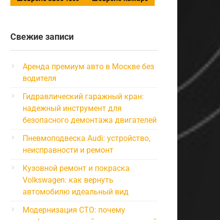
Свежие записи
Аренда премиум авто в Москве без
водителя
Гидравлический гаражный кран:
надежный инструмент для
безопасного демонтажа двигателей
Пневмоподвеска Audi: устройство,
неисправности и ремонт
Кузовной ремонт и покраска
Volkswagen: как вернуть
автомобилю идеальный вид
Модернизация СТО: почему