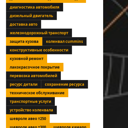
диагностика автомобиля
дизельный двигатель
доставка авто
железнодорожный транспорт
защита кузова
коленвал cummins
конструктивные особенности
кузовной ремонт
лакокрасочное покрытие
перевозка автомобилей
ресурс детали
сохранение ресурса
техническое обслуживание
транспортные услуги
устройство коленвала
шевроле авео т250
шевроле авео т300
шевроле камаро