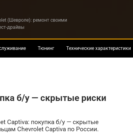
let (Шевроле): ремонт своими
тест-драйвы
бслуживание
Тюнинг
Технические характеристики
купка б/у — скрытые риски
et Captiva: покупка б/у — скрытые
ьцам Chevrolet Captiva по России.