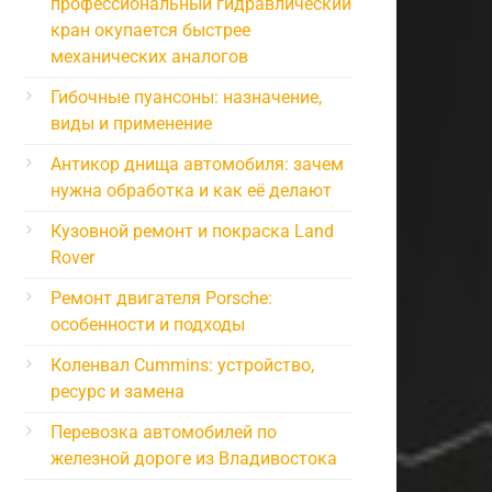
профессиональный гидравлический
кран окупается быстрее
механических аналогов
Гибочные пуансоны: назначение,
виды и применение
Антикор днища автомобиля: зачем
нужна обработка и как её делают
Кузовной ремонт и покраска Land
Rover
Ремонт двигателя Porsche:
особенности и подходы
Коленвал Cummins: устройство,
ресурс и замена
Перевозка автомобилей по
железной дороге из Владивостока