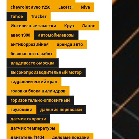
chevrolet aveo т250
Lacetti
Niva
Tahoe
Tracker
Интересные заметки
Круз
Ланос
авео т300
автомобилевозы
антикоррозийная
аренда авто
безопасность работ
владивосток-москва
высокопроизводительный мотор
гидравлический кран
головка блока цилиндров
горизонтально-оппозитный
грузовики
дальние перевозки
датчик скорости
датчик температуры
двигатель f14d4
деловые поездки