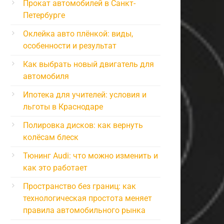
Прокат автомобилей в Санкт-
Петербурге
Оклейка авто плёнкой: виды,
особенности и результат
Как выбрать новый двигатель для
автомобиля
Ипотека для учителей: условия и
льготы в Краснодаре
Полировка дисков: как вернуть
колёсам блеск
Тюнинг Audi: что можно изменить и
как это работает
Пространство без границ: как
технологическая простота меняет
правила автомобильного рынка