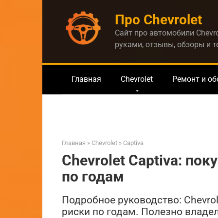
Перейти
Про Chevrolet
к
контенту
Сайт про автомобили Chevro
руками, отзывы, обзоры и 
Главная
Chevrolet
Ремонт и о
Главная
»
Chevrolet
»
Captiva
Chevrolet Captiva: по
по годам
Подробное руководство: Chevrol
риски по годам. Полезно владел