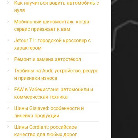
Как научиться водить автомобиль с
нуля
Мобильный шиномонтаж: когда
сервис приезжает к вам
Jetour T1: городской кроссовер с
характером
Ремонт и замена автостёкол
Турбины на Audi: устройство, ресурс
и признаки износа
FAW в Узбекистане: автомобили и
коммерческая техника
Шины Gislaved: особенности и
линейка продукции
Шины Cordiant: российское
качество для любых дорог