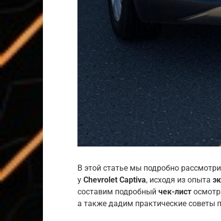
В этой статье мы подробно рассмотри
у
Chevrolet Captiva
, исходя из опыта
э
составим подробный
чек-лист
осмотра
а также дадим практические советы 