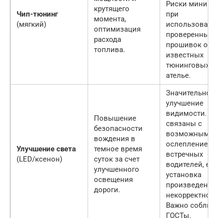
Риски минима
крутящего
Чип-тюнинг
при
момента,
(мягкий)
использовани
оптимизация
проверенных
расхода
прошивок от
топлива.
известных
тюнинговых
ателье.
Значительное
улучшение
видимости. Ри
Повышение
связаны с
безопасности
возможным
вождения в
ослеплением
Улучшение света
темное время
встречных
(LED/ксенон)
суток за счет
водителей, ес
улучшенного
установка
освещения
произведена
дороги.
некорректно.
Важно соблюд
ГОСТы.