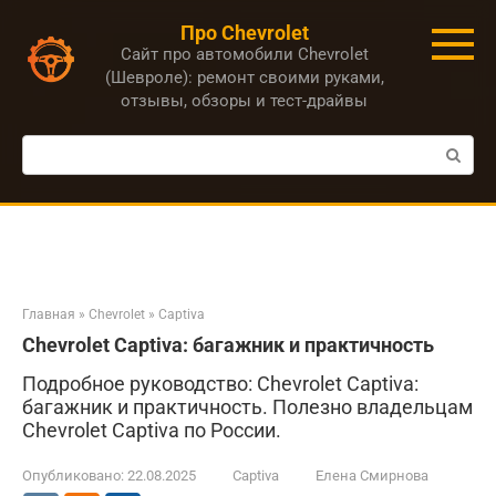
Перейти
Про Chevrolet
к
Сайт про автомобили Chevrolet
контенту
(Шевроле): ремонт своими руками,
отзывы, обзоры и тест-драйвы
Поиск:
Главная
»
Chevrolet
»
Captiva
Chevrolet Captiva: багажник и практичность
Подробное руководство: Chevrolet Captiva:
багажник и практичность. Полезно владельцам
Chevrolet Captiva по России.
Опубликовано:
22.08.2025
Captiva
Елена Смирнова