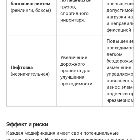
по перевозке
багажных систем
превышением
грузов,
(рейлинги, боксы)
допустимой
спортивного
нагрузки на к
инвентаря.
и неправильн
фиксацией гру
Повышение
проходимости
легком
Увеличение
бездорожье. Р
дорожного
Лифтовка
изменение
просвета для
(незначительная)
управляемости
улучшения
повышенный
проходимости.
износ элемен
подвески при
чрезмерном ли
Эффект и риски
Каждая модификация имеет свои потенциальные
выгоды и риски. Например,
шумоизоляция
значительно