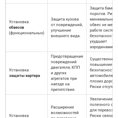
Защита бампер
порогов. Риск
Защита кузова
минимальны, 
Установка
от повреждений,
обвес не меша
обвесов
улучшение
работе систем
(функциональных)
внешнего вида.
безопасности 
ухудшает
аэродинамику.
Предотвращение
Существенное
повреждений
повышение
двигателя, КПП
Установка
безопасности
и других
защиты картера
автомобиля н
агрегатов при
плохих дорогах
наезде на
Риски отсутств
препятствия.
Увеличение
полезного об
Расширение
для перевозки
возможностей
Установка
Риски связаны