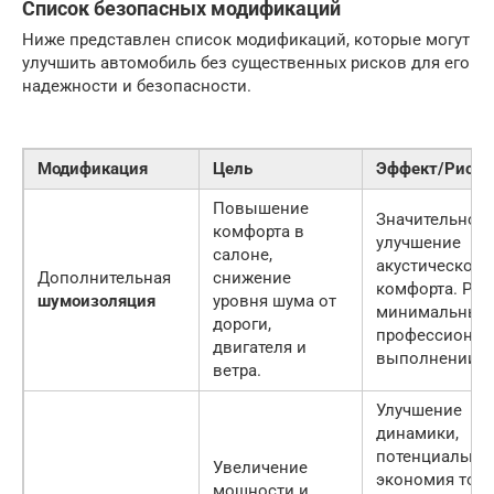
Список безопасных модификаций
Ниже представлен список модификаций, которые могут
улучшить автомобиль без существенных рисков для его
надежности и безопасности.
Модификация
Цель
Эффект/Риски
Повышение
Значительное
комфорта в
улучшение
салоне,
акустического
Дополнительная
снижение
комфорта. Рис
шумоизоляция
уровня шума от
минимальны 
дороги,
профессионал
двигателя и
выполнении.
ветра.
Улучшение
динамики,
потенциальна
Увеличение
экономия топл
мощности и