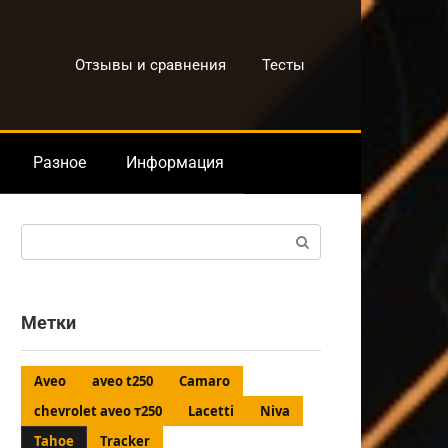
Отзывы и сравнения
Тесты
Разное
Информация
Поиск:
Метки
Aveo
aveo t250
Camaro
chevrolet aveo т250
Lacetti
Niva
Tahoe
Tracker