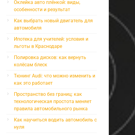
Оклейка авто плёнкой: виды,
особенности и результат
Как выбрать новый двигатель для
автомобиля
Ипотека для учителей: условия и
льготы в Краснодаре
Полировка дисков: как вернуть
колёсам блеск
Тюнинг Audi: что можно изменить и
как это работает
Пространство без границ: как
технологическая простота меняет
правила автомобильного рынка
Как научиться водить автомобиль с
нуля