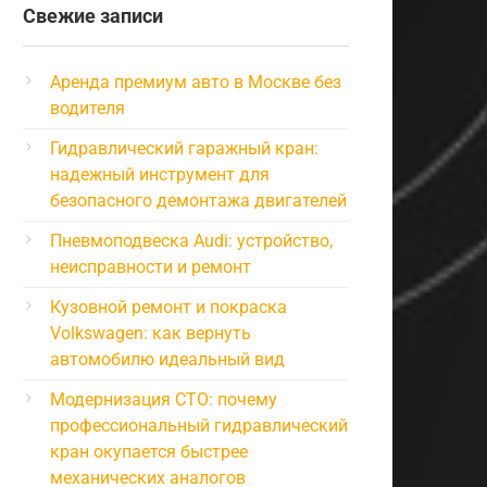
Свежие записи
Аренда премиум авто в Москве без
водителя
Гидравлический гаражный кран:
надежный инструмент для
безопасного демонтажа двигателей
Пневмоподвеска Audi: устройство,
неисправности и ремонт
Кузовной ремонт и покраска
Volkswagen: как вернуть
автомобилю идеальный вид
Модернизация СТО: почему
профессиональный гидравлический
кран окупается быстрее
механических аналогов