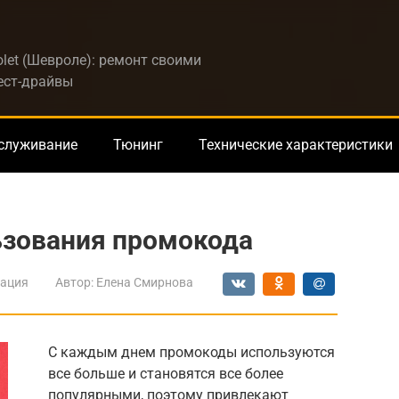
let (Шевроле): ремонт своими
тест-драйвы
бслуживание
Тюнинг
Технические характеристики
зования промокода
ация
Автор:
Елена Смирнова
С каждым днем промокоды используются
все больше и становятся все более
популярными, поэтому привлекают