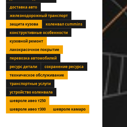
доставка авто
железнодорожный транспорт
защита кузова
коленвал cummins
конструктивные особенности
кузовной ремонт
лакокрасочное покрытие
перевозка автомобилей
ресурс детали
сохранение ресурса
техническое обслуживание
транспортные услуги
устройство коленвала
шевроле авео т250
шевроле авео т300
шевроле камаро