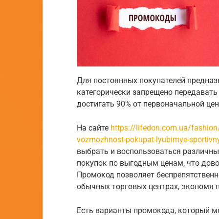
Для постоянных покупателей предна
категорически запрещено передавать
достигать 90% от первоначальной цен
На сайте
https://lifedon.com.ua/fashio
vozmozhnost-pokupat-lyubimye-sportivn
выбрать и воспользоваться различн
покупок по выгодным ценам, что дов
Промокод позволяет беспрепятственно
обычных торговых центрах, экономя 
Есть варианты промокода, который м