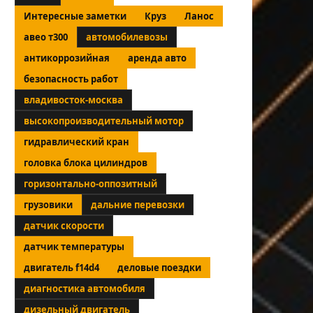
Интересные заметки
Круз
Ланос
авео т300
автомобилевозы
антикоррозийная
аренда авто
безопасность работ
владивосток-москва
высокопроизводительный мотор
гидравлический кран
головка блока цилиндров
горизонтально-оппозитный
грузовики
дальние перевозки
датчик скорости
датчик температуры
двигатель f14d4
деловые поездки
диагностика автомобиля
дизельный двигатель