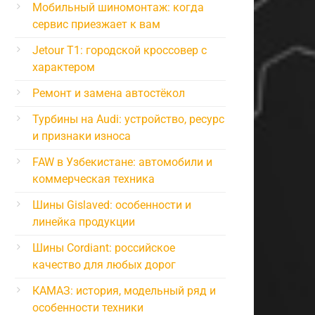
Мобильный шиномонтаж: когда
сервис приезжает к вам
Jetour T1: городской кроссовер с
характером
Ремонт и замена автостёкол
Турбины на Audi: устройство, ресурс
и признаки износа
FAW в Узбекистане: автомобили и
коммерческая техника
Шины Gislaved: особенности и
линейка продукции
Шины Cordiant: российское
качество для любых дорог
КАМАЗ: история, модельный ряд и
особенности техники