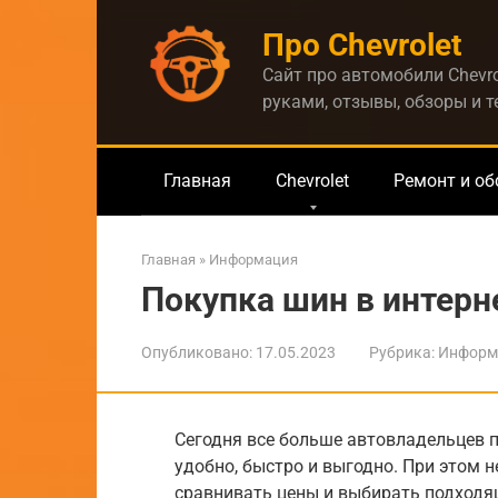
Перейти
Про Chevrolet
к
контенту
Сайт про автомобили Chevro
руками, отзывы, обзоры и 
Главная
Chevrolet
Ремонт и о
Главная
»
Информация
Покупка шин в интерн
Опубликовано:
17.05.2023
Рубрика:
Информ
Сегодня все больше автовладельцев 
удобно, быстро и выгодно. При этом н
сравнивать цены и выбирать подходящ