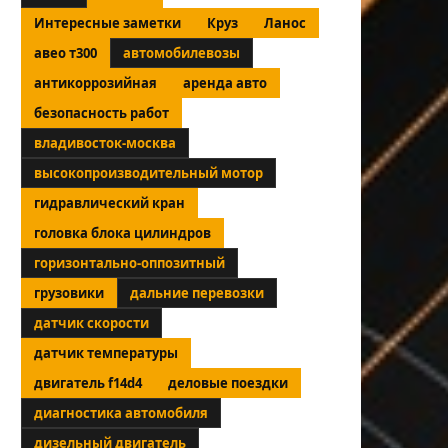
Интересные заметки
Круз
Ланос
авео т300
автомобилевозы
антикоррозийная
аренда авто
безопасность работ
владивосток-москва
высокопроизводительный мотор
гидравлический кран
головка блока цилиндров
горизонтально-оппозитный
грузовики
дальние перевозки
датчик скорости
датчик температуры
двигатель f14d4
деловые поездки
диагностика автомобиля
дизельный двигатель