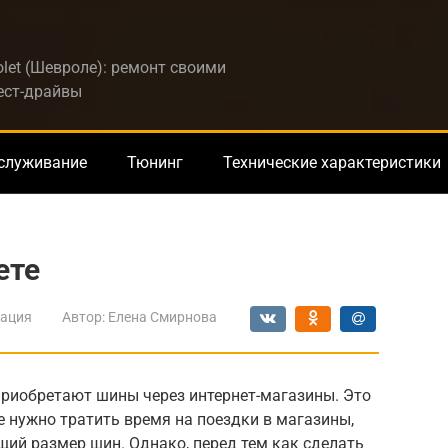
let (Шевроле): ремонт своими
тест-драйвы
бслуживание
Тюнинг
Технические характеристики
ете
ация
Автор:
Елена Смирнова
приобретают шины через интернет-магазины. Это
е нужно тратить время на поездки в магазины,
ий размер шин. Однако, перед тем как сделать