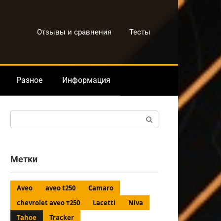
Отзывы и сравнения
Тесты
Разное
Информация
Поиск:
Метки
Aveo
aveo t250
Camaro
chevrolet aveo т250
Lacetti
Niva
Tahoe
Tracker