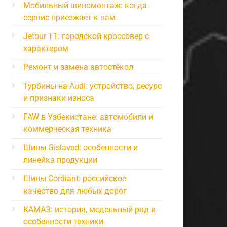
Мобильный шиномонтаж: когда
сервис приезжает к вам
Jetour T1: городской кроссовер с
характером
Ремонт и замена автостёкол
Турбины на Audi: устройство, ресурс
и признаки износа
FAW в Узбекистане: автомобили и
коммерческая техника
Шины Gislaved: особенности и
линейка продукции
Шины Cordiant: российское
качество для любых дорог
КАМАЗ: история, модельный ряд и
особенности техники