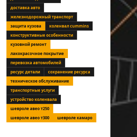
доставка авто
железнодорожный транспорт
защита кузова
коленвал cummins
конструктивные особенности
кузовной ремонт
лакокрасочное покрытие
перевозка автомобилей
ресурс детали
сохранение ресурса
техническое обслуживание
транспортные услуги
устройство коленвала
шевроле авео т250
шевроле авео т300
шевроле камаро