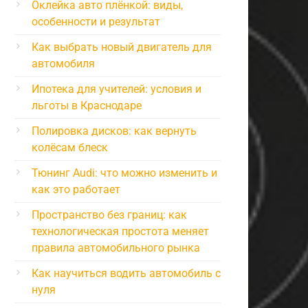
Оклейка авто плёнкой: виды,
особенности и результат
Как выбрать новый двигатель для
автомобиля
Ипотека для учителей: условия и
льготы в Краснодаре
Полировка дисков: как вернуть
колёсам блеск
Тюнинг Audi: что можно изменить и
как это работает
Пространство без границ: как
технологическая простота меняет
правила автомобильного рынка
Как научиться водить автомобиль с
нуля