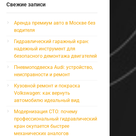
Свежие записи
Аренда премиум авто в Москве без
водителя
Гидравлический гаражный кран:
надежный инструмент для
безопасного демонтажа двигателей
Пневмоподвеска Audi: устройство,
неисправности и ремонт
Кузовной ремонт и покраска
Volkswagen: как вернуть
автомобилю идеальный вид
Модернизация СТО: почему
профессиональный гидравлический
кран окупается быстрее
механических аналогов