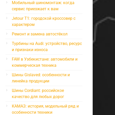
Мобильный шиномонтаж: когда
сервис приезжает к вам
Jetour T1: городской кроссовер с
характером
Ремонт и замена автостёкол
Турбины на Audi: устройство, ресурс
и признаки износа
FAW в Узбекистане: автомобили и
коммерческая техника
Шины Gislaved: особенности и
линейка продукции
Шины Cordiant: российское
качество для любых дорог
КАМАЗ: история, модельный ряд и
особенности техники