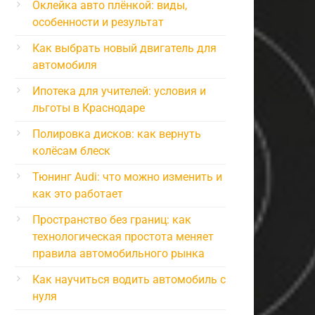
Оклейка авто плёнкой: виды,
особенности и результат
Как выбрать новый двигатель для
автомобиля
Ипотека для учителей: условия и
льготы в Краснодаре
Полировка дисков: как вернуть
колёсам блеск
Тюнинг Audi: что можно изменить и
как это работает
Пространство без границ: как
технологическая простота меняет
правила автомобильного рынка
Как научиться водить автомобиль с
нуля