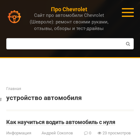
Перейти
Про Chevrolet
к
Сайт про автомобили Chevrolet
контенту
(Шевроле): ремонт своими руками,
отзывы, обзоры и тест-драйвы
Поиск:
Главная
устройство автомобиля
Как научиться водить автомобиль с нуля
Информация
Андрей Соколов
0
23 просмотров