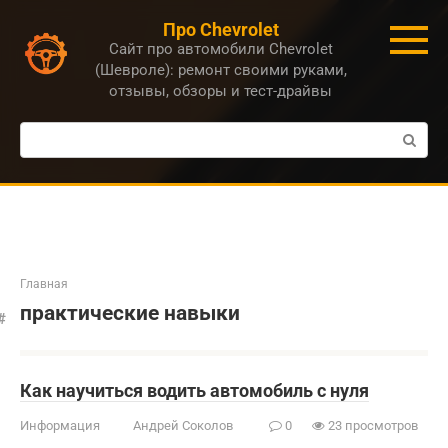
Перейти
Про Chevrolet
к
Сайт про автомобили Chevrolet
контенту
(Шевроле): ремонт своими руками,
отзывы, обзоры и тест-драйвы
Поиск:
Главная
практические навыки
Как научиться водить автомобиль с нуля
Информация
Андрей Соколов
0
23 просмотров