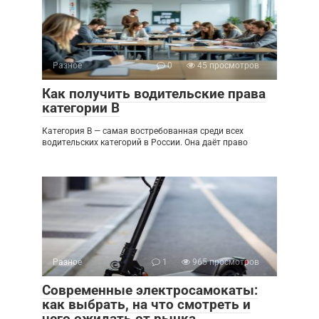
Разное
0
45 просмотров
Как получить водительские права
категории B
Категория B — самая востребованная среди всех
водительских категорий в России. Она даёт право
Разное
1
965 просмотров
Современные электросамокаты:
как выбрать, на что смотреть и
чего ожидать от рынка