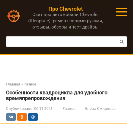
Перейти
Про Chevrolet
к
Сайт про автомобили Chevrolet
контенту
(Шевроле): ремонт своими руками,
отзывы, обзоры и тест-драйвы
Поиск:
Главная
»
Разное
Особенности квадроцикла для удобного
времяпрепровождения
Опубликовано:
06.11.2021
Разное
Елена Смирнова