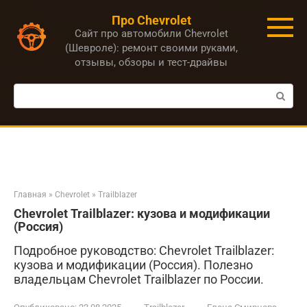
Перейти
Про Chevrolet
к
Сайт про автомобили Chevrolet
контенту
(Шевроле): ремонт своими руками,
отзывы, обзоры и тест-драйвы
Поиск:
Главная
»
Chevrolet
»
Trailblazer
Chevrolet Trailblazer: кузова и модификации
(Россия)
Подробное руководство: Chevrolet Trailblazer:
кузова и модификации (Россия). Полезно
владельцам Chevrolet Trailblazer по России.