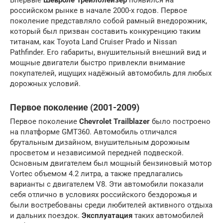
Впервые
Шевроле Трейлблейзер
появился на
российском рынке в начале 2000-х годов. Первое
поколение представляло собой рамный внедорожник,
который был призван составить конкуренцию таким
титанам, как Toyota Land Cruiser Prado и Nissan
Pathfinder. Его габариты, внушительный внешний вид и
мощные двигатели быстро привлекли внимание
покупателей, ищущих надёжный автомобиль для любых
дорожных условий.
Первое поколение (2001-2009)
Первое поколение
Chevrolet Trailblazer
было построено
на платформе GMT360. Автомобиль отличался
брутальным дизайном, внушительным дорожным
просветом и независимой передней подвеской.
Основным двигателем был мощный бензиновый мотор
Vortec объемом 4.2 литра, а также предлагались
варианты с двигателем V8. Эти автомобили показали
себя отлично в условиях российского бездорожья и
были востребованы среди любителей активного отдыха
и дальних поездок.
Эксплуатация
таких автомобилей