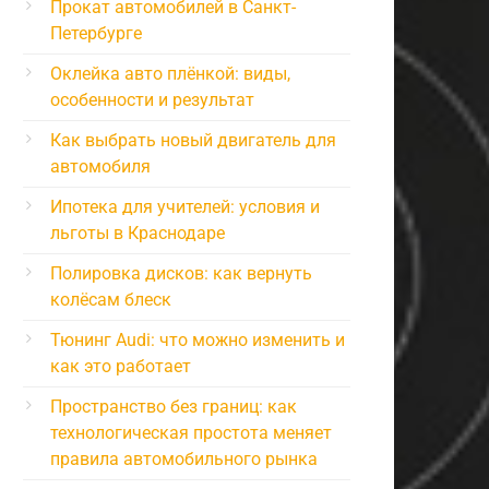
Прокат автомобилей в Санкт-
Петербурге
Оклейка авто плёнкой: виды,
особенности и результат
Как выбрать новый двигатель для
автомобиля
Ипотека для учителей: условия и
льготы в Краснодаре
Полировка дисков: как вернуть
колёсам блеск
Тюнинг Audi: что можно изменить и
как это работает
Пространство без границ: как
технологическая простота меняет
правила автомобильного рынка