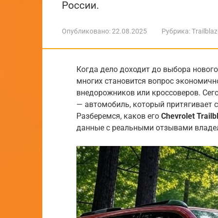
России.
Опубликовано:
22.08.2025
Рубрика:
Trailblaz
Когда дело доходит до выбора новог
многих становится вопрос экономично
внедорожников или кроссоверов. Сегод
— автомобиль, который притягивает
Разберемся, каков его
Chevrolet Trail
данные с реальными отзывами владе