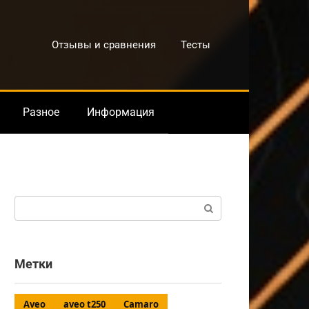
Отзывы и сравнения
Тесты
Разное
Информация
Поиск:
Метки
Aveo
aveo t250
Camaro