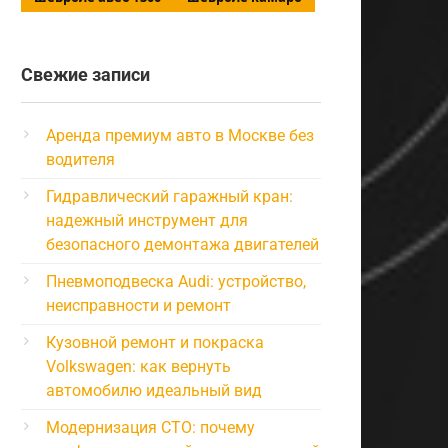
Свежие записи
Аренда премиум авто в Москве без
водителя
Гидравлический гаражный кран:
надежный инструмент для
безопасного демонтажа двигателей
Пневмоподвеска Audi: устройство,
неисправности и ремонт
Кузовной ремонт и покраска
Volkswagen: как вернуть
автомобилю идеальный вид
Модернизация СТО: почему