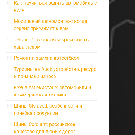
Как научиться водить автомобиль с
нуля
Мобильный шиномонтаж: когда
сервис приезжает к вам
Jetour T1: городской кроссовер с
характером
Ремонт и замена автостёкол
Турбины на Audi: устройство, ресурс
и признаки износа
FAW в Узбекистане: автомобили и
коммерческая техника
Шины Gislaved: особенности и
линейка продукции
Шины Cordiant: российское
качество для любых дорог