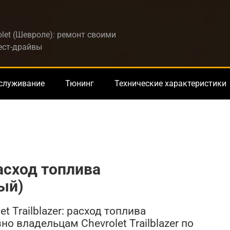
let (Шевроле): ремонт своими
тест-драйвы
бслуживание
Тюнинг
Технические характеристики
 расход топлива
ый)
t Trailblazer: расход топлива
о владельцам Chevrolet Trailblazer по