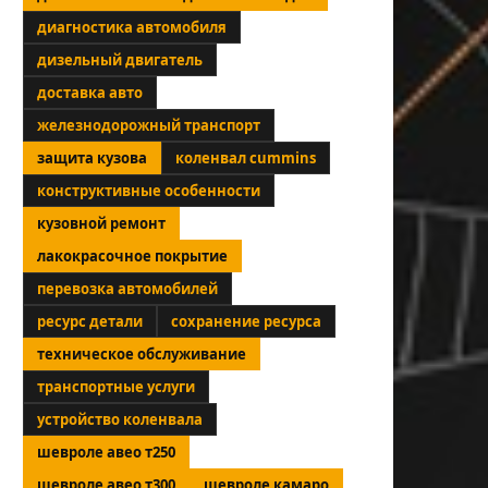
диагностика автомобиля
дизельный двигатель
доставка авто
железнодорожный транспорт
защита кузова
коленвал cummins
конструктивные особенности
кузовной ремонт
лакокрасочное покрытие
перевозка автомобилей
ресурс детали
сохранение ресурса
техническое обслуживание
транспортные услуги
устройство коленвала
шевроле авео т250
шевроле авео т300
шевроле камаро