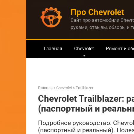
Перейти
Про Chevrolet
к
контенту
Сайт про автомобили Chevro
руками, отзывы, обзоры и 
Главная
Chevrolet
Ремонт и о
Главная
»
Chevrolet
»
Trailblazer
Chevrolet Trailblazer:
(паспортный и реальн
Подробное руководство: Chevrole
(паспортный и реальный). Полезн