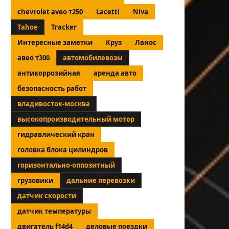
chevrolet aveo т250
Lacetti
Niva
Tahoe
Tracker
Интересные заметки
Круз
Ланос
авео т300
автомобилевозы
антикоррозийная
аренда авто
безопасность работ
владивосток-москва
высокопроизводительный мотор
гидравлический кран
головка блока цилиндров
горизонтально-оппозитный
грузовики
дальние перевозки
датчик скорости
датчик температуры
двигатель f14d4
деловые поездки