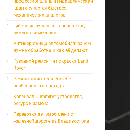
профессиональный гидравлический
кран окупается быстрее
механических аналогов
Гибочные пуансоны: назначение,
виды и применение
Антикор днища автомобиля: зачем
нужна обработка и как её делают
Кузовной ремонт и покраска Land
Rover
Ремонт двигателя Porsche:
особенности и подходы
Коленвал Cummins: устройство,
ресурс и замена
Перевозка автомобилей по
железной дороге из Владивостока