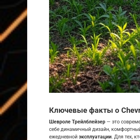
Ключевые факты о Chevrol
Шевроле Трейлблейзер
— это совреме
себе динамичный дизайн, комфортный
ежедневной
эксплуатации
. Для тех, 