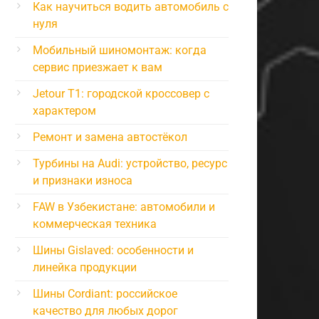
Как научиться водить автомобиль с
нуля
Мобильный шиномонтаж: когда
сервис приезжает к вам
Jetour T1: городской кроссовер с
характером
Ремонт и замена автостёкол
Турбины на Audi: устройство, ресурс
и признаки износа
FAW в Узбекистане: автомобили и
коммерческая техника
Шины Gislaved: особенности и
линейка продукции
Шины Cordiant: российское
качество для любых дорог