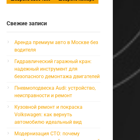
Свежие записи
Аренда премиум авто в Москве без
водителя
Гидравлический гаражный кран:
надежный инструмент для
безопасного демонтажа двигателей
Пневмоподвеска Audi: устройство,
неисправности и ремонт
Кузовной ремонт и покраска
Volkswagen: как вернуть
автомобилю идеальный вид
Модернизация СТО: почему