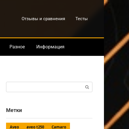
Отзывы и сравнения
Тесты
Разное
Информация
Поиск:
Метки
Aveo
aveo t250
Camaro