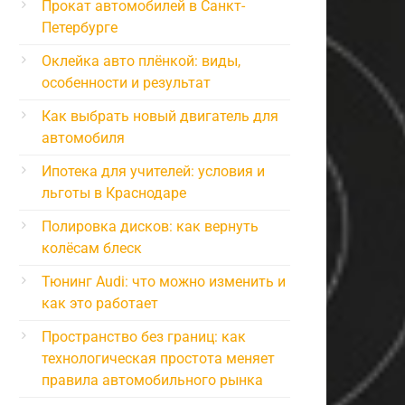
Прокат автомобилей в Санкт-
Петербурге
Оклейка авто плёнкой: виды,
особенности и результат
Как выбрать новый двигатель для
автомобиля
Ипотека для учителей: условия и
льготы в Краснодаре
Полировка дисков: как вернуть
колёсам блеск
Тюнинг Audi: что можно изменить и
как это работает
Пространство без границ: как
технологическая простота меняет
правила автомобильного рынка