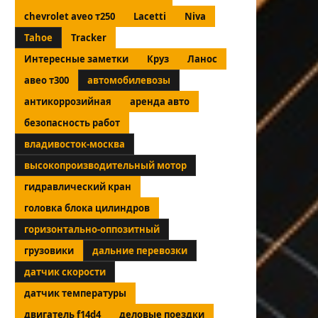
chevrolet aveo т250
Lacetti
Niva
Tahoe
Tracker
Интересные заметки
Круз
Ланос
авео т300
автомобилевозы
антикоррозийная
аренда авто
безопасность работ
владивосток-москва
высокопроизводительный мотор
гидравлический кран
головка блока цилиндров
горизонтально-оппозитный
грузовики
дальние перевозки
датчик скорости
датчик температуры
двигатель f14d4
деловые поездки