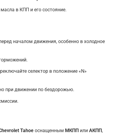
масла в КПП и его состояние.
перед началом движения, особенно в холодное
 торможений.
реключайте селектор в положение «N»
но при движении по бездорожью.
смиссии.
Chevrolet Tahoe
оснащенным
МКПП
или
АКПП
,