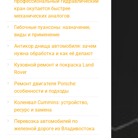
профессиональный гидравлический
кран окупается быстрее
механических аналогов
Гибочные пуансоны: назначение,
виды и применение
Антикор днища автомобиля: зачем
нужна обработка и как её делают
Кузовной ремонт и покраска Land
Rover
Ремонт двигателя Porsche:
особенности и подходы
Коленвал Cummins: устройство,
ресурс и замена
Перевозка автомобилей по
железной дороге из Владивостока