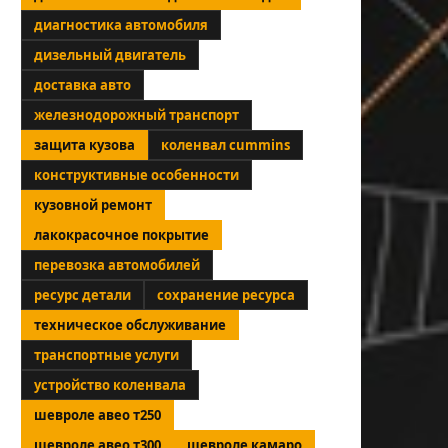
диагностика автомобиля
дизельный двигатель
доставка авто
железнодорожный транспорт
защита кузова
коленвал cummins
конструктивные особенности
кузовной ремонт
лакокрасочное покрытие
перевозка автомобилей
ресурс детали
сохранение ресурса
техническое обслуживание
транспортные услуги
устройство коленвала
шевроле авео т250
шевроле авео т300
шевроле камаро