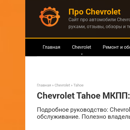
Перейти
Про Chevrolet
к
контенту
Сайт про автомобили Chevro
руками, отзывы, обзоры и 
Главная
Chevrolet
Ремонт и о
Главная
»
Chevrolet
»
Tahoe
Chevrolet Tahoe МКПП
Подробное руководство: Chevrol
обслуживание. Полезно владель