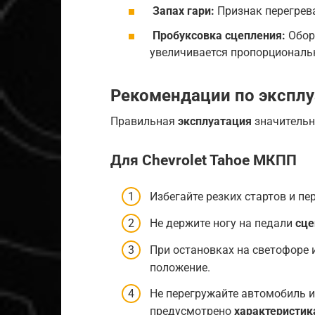
Запах гари:
Признак перегрева
Пробуксовка сцепления:
Оборо
увеличивается пропорциональ
Рекомендации по экспл
Правильная
эксплуатация
значительн
Для Chevrolet Tahoe МКПП
Избегайте резких стартов и пе
Не держите ногу на педали
сце
При остановках на светофоре и
положение.
Не перегружайте автомобиль и 
предусмотрено
характеристи