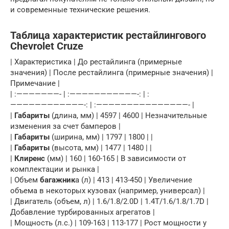
и современные технические решения.
Таблица характеристик рестайлингового
Chevrolet Cruze
| Характеристика | До рестайлинга (примерные
значения) | После рестайлинга (примерные значения) |
Примечание |
| :———————- | :———————————-: | :
————————————-: | :———————————————- |
|
Габариты
(длина, мм) | 4597 | 4600 | Незначительные
изменения за счет бамперов |
|
Габариты
(ширина, мм) | 1797 | 1800 | |
|
Габариты
(высота, мм) | 1477 | 1480 | |
|
Клиренс
(мм) | 160 | 160-165 | В зависимости от
комплектации и рынка |
| Объем
багажник
а (л) | 413 | 413-450 | Увеличение
объема в некоторых кузовах (например, универсал) |
| Двигатель (объем, л) | 1.6/1.8/2.0D | 1.4T/1.6/1.8/1.7D |
Добавление турбированных агрегатов |
| Мощность (л.с.) | 109-163 | 113-177 | Рост мощности у