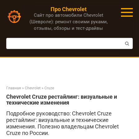
Перейти
Про Chevrolet
к
Сайт про автомобили Chevrolet
контенту
(Шевроле): ремонт своими руками,
отзывы, обзоры и тест-драйвы
Поиск:
Главная
»
Chevrolet
»
Cruze
Chevrolet Cruze рестайлинг: визуальные и
технические изменения
Подробное руководство: Chevrolet Cruze
рестайлинг: визуальные и технические
изменения. Полезно владельцам Chevrolet
Cruze по России.